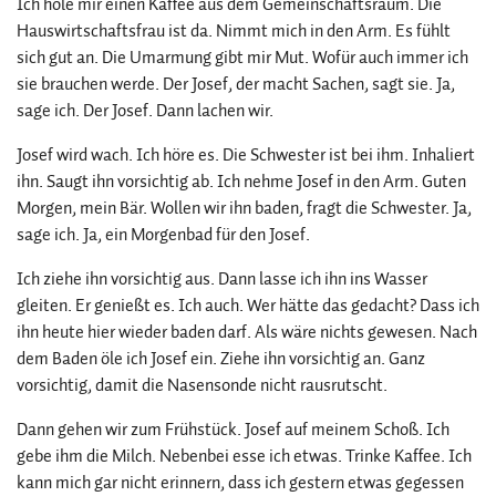
Ich hole mir einen Kaffee aus dem Gemeinschaftsraum. Die
Hauswirtschaftsfrau ist da. Nimmt mich in den Arm. Es fühlt
sich gut an. Die Umarmung gibt mir Mut. Wofür auch immer ich
sie brauchen werde. Der Josef, der macht Sachen, sagt sie. Ja,
sage ich. Der Josef. Dann lachen wir.
Josef wird wach. Ich höre es. Die Schwester ist bei ihm. Inhaliert
ihn. Saugt ihn vorsichtig ab. Ich nehme Josef in den Arm. Guten
Morgen, mein Bär. Wollen wir ihn baden, fragt die Schwester. Ja,
sage ich. Ja, ein Morgenbad für den Josef.
Ich ziehe ihn vorsichtig aus. Dann lasse ich ihn ins Wasser
gleiten. Er genießt es. Ich auch. Wer hätte das gedacht? Dass ich
ihn heute hier wieder baden darf. Als wäre nichts gewesen. Nach
dem Baden öle ich Josef ein. Ziehe ihn vorsichtig an. Ganz
vorsichtig, damit die Nasensonde nicht rausrutscht.
Dann gehen wir zum Frühstück. Josef auf meinem Schoß. Ich
gebe ihm die Milch. Nebenbei esse ich etwas. Trinke Kaffee. Ich
kann mich gar nicht erinnern, dass ich gestern etwas gegessen