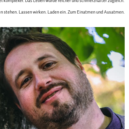
l komplexer. Das Leben wurde reicher und schmerzhafter zugleich.
en stehen. Lassen wirken. Laden ein. Zum Einatmen und Ausatmen.