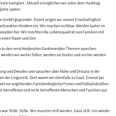
 Texte korrigiert. Aktuell ermöglichen wir unter dem Hashtag
ahre später.
e GmbH gegründet. Damit zeigen wir unsere Ernsthaftigkeit
 erkrankten Kindern ein. Wir machen sichtbar. Werden lauter im
sionellen her. Wir möchten die Lebensqualität von Familien mit
n einen Raum und Zeit.
n zu den verschiedensten flankierenden Themen sprechen:
erden wir weiter füllen, werden sie bunter und reicher werden
pzig und Dresden und sprachen über Nähe und Distanz in der
n der Linguistik. Dort waren wir ebenfalls zu Gast. Einmal per
osef vor angehenden Familienbegleiter*innen und Palliativkräften
mit betroffenen und nicht betroffenen Menschen und Familien aus.
ar Stille. Stille. Wir mussten still werden. Ganz still. Um wieder