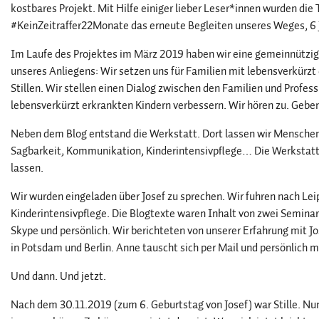
kostbares Projekt. Mit Hilfe einiger lieber Leser*innen wurden die
#KeinZeitraffer22Monate das erneute Begleiten unseres Weges, 6 J
Im Laufe des Projektes im März 2019 haben wir eine gemeinnützig
unseres Anliegens: Wir setzen uns für Familien mit lebensverkürzt
Stillen. Wir stellen einen Dialog zwischen den Familien und Profes
lebensverkürzt erkrankten Kindern verbessern. Wir hören zu. Gebe
Neben dem Blog entstand die Werkstatt. Dort lassen wir Mensche
Sagbarkeit, Kommunikation, Kinderintensivpflege… Die Werkstatt w
lassen.
Wir wurden eingeladen über Josef zu sprechen. Wir fuhren nach Lei
Kinderintensivpflege. Die Blogtexte waren Inhalt von zwei Seminare
Skype und persönlich. Wir berichteten von unserer Erfahrung mit J
in Potsdam und Berlin. Anne tauscht sich per Mail und persönlich 
Und dann. Und jetzt.
Nach dem 30.11.2019 (zum 6. Geburtstag von Josef) war Stille. Nun w