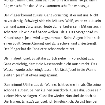
Morgen, mein Josef. Ganz sanft berühre ich seinen Kopf. Mein
Bär, wir schaffen das. Alle zusammen schaffen wir das, ja.
Der Pfleger kommt zu uns. Ganz vorsichtig ist er mit uns. Nicht
zu vorsichtig. Schwingt sich ein. Mit uns. Weiß, wann er laut sein
darf und wann ganz leise. Heute darf er lauter sein. Mit uns auch
scherzen. Ob wir Josef baden wollen. Oh ja. Das Morgenbad im
Kinderhospiz. Josef wird langsam wach. Seine Augen öffnen sich
einen Spalt. Seine Atmung wird ganz schwer und angestrengt.
Der Pfleger hat die Inhalette schon vorbereitet.
Uli inhaliert Josef. Saugt ihn ab. Ich ziehe ihn vorsichtig aus.
Ganz vorsichtig, damit die Nasensonde nicht rausrutscht. Das
Wasser wurde schon eingelassen. Uli lässt Josef in die Wanne
gleiten. Josef ist etwas angespannt.
Dann nimmt Uli ihn aus der Wanne. Ich trockne ihn ab. Öle seine
schöne Haut ein. Seinen kleinen Brustkorb. Küsse ihn. Spüre sein
kleines Herz schlagen. Küsse ihn wieder. Nun sind sie doch da.
Die Tränen. Ich sage zu Josef, ich bin glücklich. Du bist hier bei