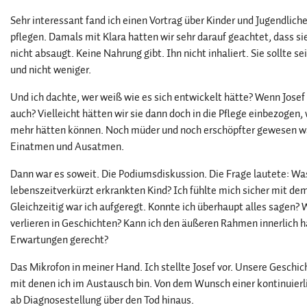
Sehr interessant fand ich einen Vortrag über Kinder und Jugendlich
pflegen. Damals mit Klara hatten wir sehr darauf geachtet, dass si
nicht absaugt. Keine Nahrung gibt. Ihn nicht inhaliert. Sie sollte s
und nicht weniger.
Und ich dachte, wer weiß wie es sich entwickelt hätte? Wenn Josef
auch? Vielleicht hätten wir sie dann doch in die Pflege einbezogen,
mehr hätten können. Noch müder und noch erschöpfter gewesen w
Einatmen und Ausatmen.
Dann war es soweit. Die Podiumsdiskussion. Die Frage lautete: W
lebenszeitverkürzt erkrankten Kind? Ich fühlte mich sicher mit de
Gleichzeitig war ich aufgeregt. Konnte ich überhaupt alles sagen?
verlieren in Geschichten? Kann ich den äußeren Rahmen innerlich h
Erwartungen gerecht?
Das Mikrofon in meiner Hand. Ich stellte Josef vor. Unsere Geschic
mit denen ich im Austausch bin. Von dem Wunsch einer kontinuierl
ab Diagnosestellung über den Tod hinaus.