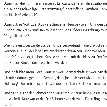
Dann kam die Familienministerin. Es war angenehm, ihr zuzuhören
ein. Niedrigschwellige Unterstützung für betroffene Familien. Konk
dachte ich? Wie auch?
Dann gab es Vorträge. Aus verschiedenen Perspektiven. Um wen geh
Kinder? Wie krank sind sie? Wie ist der Verlauf der Erkrankung? Wie
Pflegesituation?
Wie können Übergänge von der Kinderversorgung in die Erwachsen
werden? Ein Teil der lebenszeitverkürzt erkrankten Kinder werden 
leben? Gut versorgt leben. Kurz schnürte es mir das Herz zu. Der R
der Kinder. Kinder, die erwachsen werden.
Und ich fühlte mein Herz. Ganz schwer. Schmerzhaft schwer. Mit d
ich mich danach gesehnt. Gehofft, dass Josef sich entwickelt hätte
Hoffnung. Die sich einschlich. Um die Ecke kam. Sich breit machte. 
Und dann. Dann der Schmerz der Annahme. Anzunehmen, dass Josef 
entwickelt. Kurz war er da. Der Schmerz von damals. Dann flog er w
darüber.