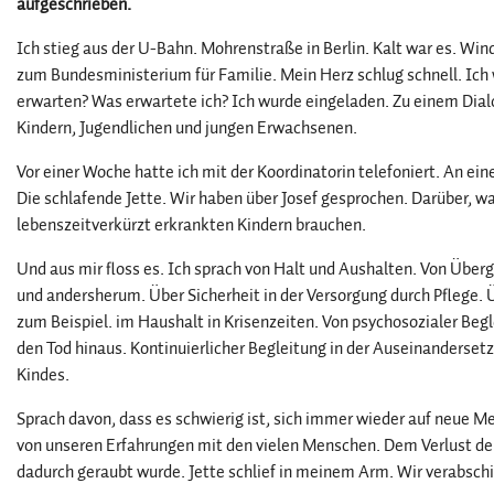
aufgeschrieben.
Ich stieg aus der U-Bahn. Mohrenstraße in Berlin. Kalt war es. Win
zum Bundesministerium für Familie. Mein Herz schlug schnell. Ich
erwarten? Was erwartete ich? Ich wurde eingeladen. Zu einem Dial
Kindern, Jugendlichen und jungen Erwachsenen.
Vor einer Woche hatte ich mit der Koordinatorin telefoniert. An e
Die schlafende Jette. Wir haben über Josef gesprochen. Darüber, w
lebenszeitverkürzt erkrankten Kindern brauchen.
Und aus mir floss es. Ich sprach von Halt und Aushalten. Von Über
und andersherum. Über Sicherheit in der Versorgung durch Pflege.
zum Beispiel. im Haushalt in Krisenzeiten. Von psychosozialer Begl
den Tod hinaus. Kontinuierlicher Begleitung in der Auseinanderse
Kindes.
Sprach davon, dass es schwierig ist, sich immer wieder auf neue M
von unseren Erfahrungen mit den vielen Menschen. Dem Verlust der 
dadurch geraubt wurde. Jette schlief in meinem Arm. Wir verabsch