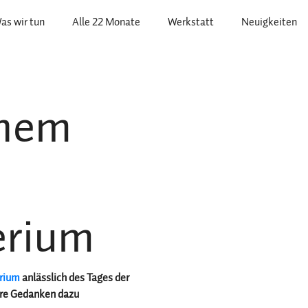
as wir tun
Alle 22 Monate
Werkstatt
Neuigkeiten
inem
erium
erium
anlässlich des Tages der
hre Gedanken dazu