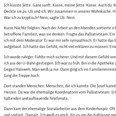
Ich küsste Jette. Ganz sanft. Küsse, meine Jette. Küsse. Auch du. Me
Deckte sie zu. Uli und ich. Wir zusammen in unserer Wohnküche. Hab 
War ich zu kryptisch? Nein, sagte Uli. Nein.
Kurze Nächte folgten. Nach der Arbeit an den Abenden sortierte ich.
betroffene Familien, was sie denken. Fragte das Palliativteam. Ein
ich mit dem Moderator. Er war mir sehr sympathisch. Er hatte das
aufgebaut. Ich hatte das Gefühl, nicht viel erklären zu müssen. Ei
Ich wurde ruhiger. Fühlte mich sicherer. Und mit diesem Gefühl von
ich aus der U-Bahn gestiegen. Ich war zu früh. Bin in die Apothek
Gegen Halsweh. Man weiß ja nie. Dann ging ich ins Familienminis
Ging die Treppe hoch.
Dort standen Menschen. Menschen, die ich kannte. Die Josef kannt
Herzen. Da war die ehemalige Koordinatorin vom Palliativteam. Ich
haltenden und aufbauende Telefonate.
Dann kam der ehemalige Sozialarbeiter aus dem Kinderhospiz. O
und sortiert. Damals. Ich weiß es noch. Als es um die Auflösung m