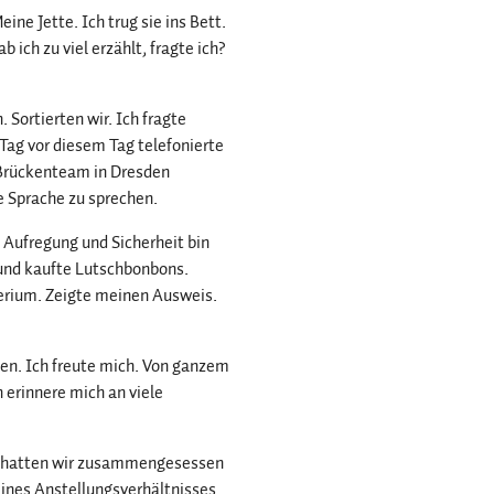
ine Jette. Ich trug sie ins Bett.
ich zu viel erzählt, fragte ich?
 Sortierten wir. Ich fragte
 Tag vor diesem Tag telefonierte
 Brückenteam in Dresden
ne Sprache zu sprechen.
 Aufregung und Sicherheit bin
e und kaufte Lutschbonbons.
terium. Zeigte meinen Ausweis.
en. Ich freute mich. Von ganzem
 erinnere mich an viele
ft hatten wir zusammengesessen
eines Anstellungsverhältnisses