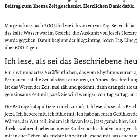
Beitrag zum Thema Zeit geschenkt. Herzlichen Dank dafür.
Morgens kurz nach 7.00 Uhr lese ich von eurem Tag. Bei euch hat 
das kalte Wasser war im Gesicht, die Auskunft von Josefs Herzfr
wurde gegeben. Damit beginnt der Blogeintrag, jeden Tag. Eine get
über 600 Tagen.
Ich lese, als sei das Beschriebene heu
Ein rhythmisiertes Veröffentlichen, das vom Rhythmus eurer Tag
Permanent ist die Zeit als Motiv in euren, in Annes, Beschreibun
ist das Wesen der Zeit: mal zäh und gedehnt, dann drängelt sie 
gemeinsame Zeit mit Josef. Sie wird weniger, von Tag zu Tag, an 
Die Beiträge katapultieren mich zurück. Ich lese, als sei das Besc
jetzt. Ich fiebere mit, ich fühle mit. Ich habe an euren Gefühlen 
Wärme, der Wut teil, indem ich davon lese, jetzt gerade hier. Es 
direkt, während nebenan meine Kinder noch schlafen, morgens k
mit in euer Leben, als erlebte ich zeitnah lesend mit, was euch u