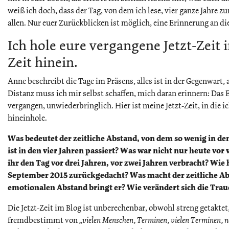
weiß ich doch, dass der Tag, von dem ich lese, vier ganze Jahre zur
allen. Nur euer Zurückblicken ist möglich, eine Erinnerung an di
Ich hole eure vergangene Jetzt-Zeit i
Zeit hinein.
Anne beschreibt die Tage im Präsens, alles ist in der Gegenwart, all
Distanz muss ich mir selbst schaffen, mich daran erinnern: Das Er
vergangen, unwiederbringlich. Hier ist meine Jetzt-Zeit, in die i
hineinhole.
Was bedeutet der zeitliche Abstand, von dem so wenig in den
ist in den vier Jahren passiert? Was war nicht nur heute vor
ihr den Tag vor drei Jahren, vor zwei Jahren verbracht? Wie h
September 2015 zurückgedacht? Was macht der zeitliche A
emotionalen Abstand bringt er? Wie verändert sich die Traue
Die Jetzt-Zeit im Blog ist unberechenbar, obwohl streng getaktet,
fremdbestimmt von
„vielen Menschen, Terminen, vielen Terminen,