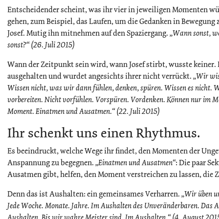
Entscheidender scheint, was ihr vier in jeweiligen Momenten w
gehen, zum Beispiel, das Laufen, um die Gedanken in Bewegung
Josef. Mutig ihn mitnehmen auf den Spaziergang.
„Wann sonst, we
sonst?“ (26. Juli 2015)
Wann der Zeitpunkt sein wird, wann Josef stirbt, wusste keiner.
ausgehalten und wurdet angesichts ihrer nicht verrückt.
„Wir wis
Wissen nicht, was wir dann fühlen, denken, spüren. Wissen es nicht. W
vorbereiten. Nicht vorfühlen. Vorspüren. Vordenken. Können nur im M
Moment. Einatmen und Ausatmen.“ (22. Juli 2015)
Ihr schenkt uns einen Rhythmus.
Es beeindruckt, welche Wege ihr findet, den Momenten der Unge
Anspannung zu begegnen.
„Einatmen und Ausatmen“
: Die paar Se
Ausatmen gibt, helfen, den Moment verstreichen zu lassen, die Z
Denn das ist Aushalten: ein gemeinsames Verharren.
„Wir üben un
Jede Woche. Monate. Jahre. Im Aushalten des Unveränderbaren. Das Au
Aushalten. Bis wir wahre Meister sind. Im Aushalten.“ (4. August 201