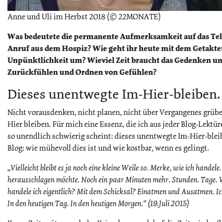
Anne und Uli im Herbst 2018 (© 22MONATE)
Was bedeutete die permanente Aufmerksamkeit auf das Tel
Anruf aus dem Hospiz? Wie geht ihr heute mit dem Getaktet-s
Unpünktlichkeit um? Wieviel Zeit braucht das Gedenken un
Zurückfühlen und Ordnen von Gefühlen?
Dieses unentwegte Im-Hier-bleiben.
Nicht vorausdenken, nicht planen, nicht über Vergangenes grüb
Hier bleiben. Für mich eine Essenz, die ich aus jeder Blog-Lektü
so unendlich schwierig scheint: dieses unentwegte Im-Hier-blei
Blog: wie mühevoll dies ist und wie kostbar, wenn es gelingt.
„Vielleicht bleibt es ja noch eine kleine Weile so. Merke, wie ich handel
herausschlagen möchte. Noch ein paar Minuten mehr. Stunden. Tage.
handele ich eigentlich? Mit dem Schicksal? Einatmen und Ausatmen. Ic
In den heutigen Tag. In den heutigen Morgen.“ (19.Juli 2015)