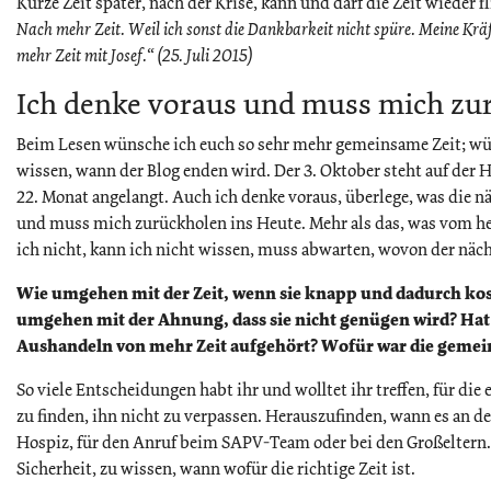
Kurze Zeit später, nach der Krise, kann und darf die Zeit wieder f
Nach mehr Zeit. Weil ich sonst die Dankbarkeit nicht spüre. Meine Krä
mehr Zeit mit Josef.“ (25. Juli 2015)
Ich denke voraus und muss mich zu
Beim Lesen wünsche ich euch so sehr mehr gemeinsame Zeit; wün
wissen, wann der Blog enden wird. Der 3. Oktober steht auf der
22. Monat angelangt. Auch ich denke voraus, überlege, was die n
und muss mich zurückholen ins Heute. Mehr als das, was vom heu
ich nicht, kann ich nicht wissen, muss abwarten, wovon der näch
Wie umgehen mit der Zeit, wenn sie knapp und dadurch kos
umgehen mit der Ahnung, dass sie nicht genügen wird? Hat
Aushandeln von mehr Zeit aufgehört? Wofür war die gemei
So viele Entscheidungen habt ihr und wolltet ihr treffen, für die 
zu finden, ihn nicht zu verpassen. Herauszufinden, wann es an de
Hospiz, für den Anruf beim SAPV-Team oder bei den Großeltern. 
Sicherheit, zu wissen, wann wofür die richtige Zeit ist.