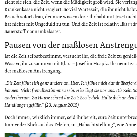
zieht sie sich, die Zeit, wenn die Müdigkeit groß wird. Sie verla
Krankenkasse nicht reagiert. So viel Wartezeit, die ihr nicht ha
Besuch sofort dran, denn sie wissen dort: Ihr habt mit Josef nich
hat nichts mit Ungeduld zu tun. Und die Zeit ist relativ:
„Bis in 
Sauerstoffmann unbelastet.
Pausen von der maßlosen Anstreng
Ist die Zeit selbstbestimmt, versucht ihr, die freie Zeit zu genie
Wasser, ihr zusammen mit Klara – Josef im Hospiz. Ihr nennt es 
der maßlosen Anstrengung.
„Die Zeit fühlt sich ganz anders an. Hier. Ich fühle mich damit überford
können. Nicht fremdbestimmt zu sein. Hier liegt sie vor uns. Die Zeit. 
andersherum. Zu Hause schreit die Zeit: Beeile dich. Halte dich an den P
Handlungen gefüllt.“ (23. August 2015)
Doch immer, wirklich immer, seid ihr bereit, eure Zeit unterbre
Immer der Blick auf das Telefon, in „Habachtstellung“, wie Anne