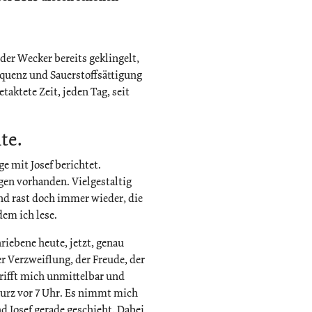
der Wecker bereits geklingelt,
equenz und Sauerstoffsättigung
aktete Zeit, jeden Tag, seit
te.
e mit Josef berichtet.
gen vorhanden. Vielgestaltig
und rast doch immer wieder, die
dem ich lese.
hriebene heute, jetzt, genau
der Verzweiflung, der Freude, der
trifft mich unmittelbar und
urz vor 7 Uhr. Es nimmt mich
nd Josef gerade geschieht. Dabei