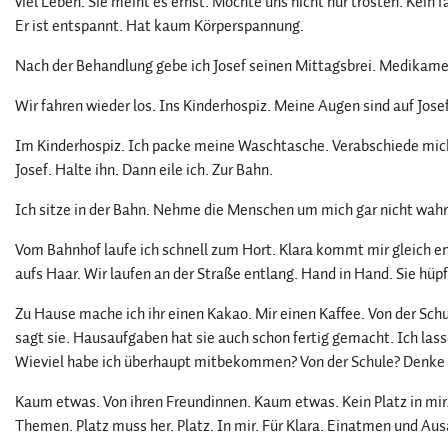
viel Leben. Sie meint es ernst. Möchte uns nicht nur trösten. Kein fa
Er ist entspannt. Hat kaum Körperspannung.
Nach der Behandlung gebe ich Josef seinen Mittagsbrei. Medikame
Wir fahren wieder los. Ins Kinderhospiz. Meine Augen sind auf Josef
Im Kinderhospiz. Ich packe meine Waschtasche. Verabschiede mich.
Josef. Halte ihn. Dann eile ich. Zur Bahn.
Ich sitze in der Bahn. Nehme die Menschen um mich gar nicht wahr
Vom Bahnhof laufe ich schnell zum Hort. Klara kommt mir gleich e
aufs Haar. Wir laufen an der Straße entlang. Hand in Hand. Sie hüpf
Zu Hause mache ich ihr einen Kakao. Mir einen Kaffee. Von der Schul
sagt sie. Hausaufgaben hat sie auch schon fertig gemacht. Ich lasse
Wieviel habe ich überhaupt mitbekommen? Von der Schule? Denke 
Kaum etwas. Von ihren Freundinnen. Kaum etwas. Kein Platz in mir. 
Themen. Platz muss her. Platz. In mir. Für Klara. Einatmen und Au