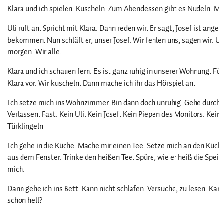
Klara und ich spielen. Kuscheln. Zum Abendessen gibt es Nudeln. M
Uli ruft an. Spricht mit Klara. Dann reden wir. Er sagt, Josef ist a
bekommen. Nun schläft er, unser Josef. Wir fehlen uns, sagen wir.
morgen. Wir alle.
Klara und ich schauen fern. Es ist ganz ruhig in unserer Wohnung. Fü
Klara vor. Wir kuscheln. Dann mache ich ihr das Hörspiel an.
Ich setze mich ins Wohnzimmer. Bin dann doch unruhig. Gehe durch
Verlassen. Fast. Kein Uli. Kein Josef. Kein Piepen des Monitors. K
Türklingeln.
Ich gehe in die Küche. Mache mir einen Tee. Setze mich an den Küc
aus dem Fenster. Trinke den heißen Tee. Spüre, wie er heiß die Sp
mich.
Dann gehe ich ins Bett. Kann nicht schlafen. Versuche, zu lesen. Ka
schon hell?