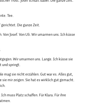
lscher Trost. Josef schläft dabei. Die ganze Zeit.
nte. Tee.
 gerichtet. Die ganze Zeit.
 Von Josef. Von Uli. Wir umarmen uns. Ich küsse
.
ntgegen. Wir umarmen uns. Lange. Ich küsse sie
t und springt.
e mag sie nicht erzählen. Gut war es. Alles gut,
 sie mir zeigen. Sie hat es wirklich gut gemacht.
ich.
Ich muss Platz schaffen. Für Klara. Für ihre
satmen.