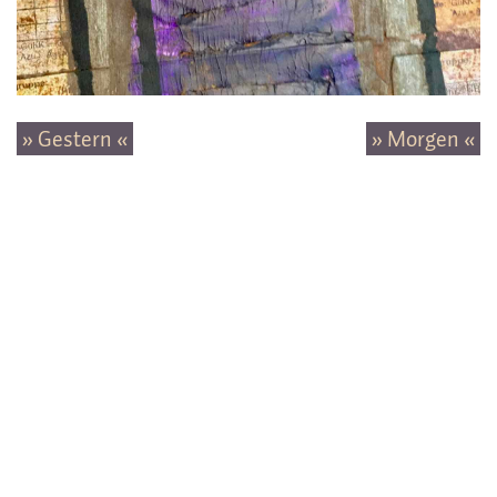
» Gestern «
» Morgen «