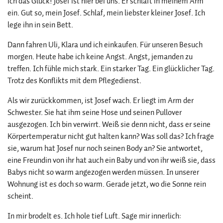
ich das Glück! Josef ist hier bei uns. Er schläft in meinem Arm
ein. Gut so, mein Josef. Schlaf, mein liebster kleiner Josef. Ich
lege ihn in sein Bett.
Dann fahren Uli, Klara und ich einkaufen. Für unseren Besuch
morgen. Heute habe ich keine Angst. Angst, jemanden zu
treffen. Ich fühle mich stark. Ein starker Tag. Ein glücklicher Tag.
Trotz des Konflikts mit dem Pflegedienst.
Als wir zurückkommen, ist Josef wach. Er liegt im Arm der
Schwester. Sie hat ihm seine Hose und seinen Pullover
ausgezogen. Ich bin verwirrt. Weiß sie denn nicht, dass er seine
Körpertemperatur nicht gut halten kann? Was soll das? Ich frage
sie, warum hat Josef nur noch seinen Body an? Sie antwortet,
eine Freundin von ihr hat auch ein Baby und von ihr weiß sie, dass
Babys nicht so warm angezogen werden müssen. In unserer
Wohnung ist es doch so warm. Gerade jetzt, wo die Sonne rein
scheint.
In mir brodelt es. Ich hole tief Luft. Sage mir innerlich: