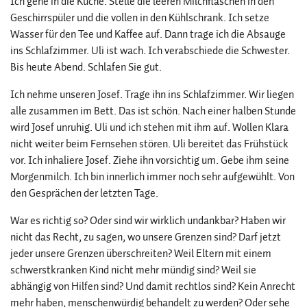
Ich gehe in die Küche. Stelle die leeren Milchflaschen in den
Geschirrspüler und die vollen in den Kühlschrank. Ich setze
Wasser für den Tee und Kaffee auf. Dann trage ich die Absauge
ins Schlafzimmer. Uli ist wach. Ich verabschiede die Schwester.
Bis heute Abend. Schlafen Sie gut.
Ich nehme unseren Josef. Trage ihn ins Schlafzimmer. Wir liegen
alle zusammen im Bett. Das ist schön. Nach einer halben Stunde
wird Josef unruhig. Uli und ich stehen mit ihm auf. Wollen Klara
nicht weiter beim Fernsehen stören. Uli bereitet das Frühstück
vor. Ich inhaliere Josef. Ziehe ihn vorsichtig um. Gebe ihm seine
Morgenmilch. Ich bin innerlich immer noch sehr aufgewühlt. Von
den Gesprächen der letzten Tage.
War es richtig so? Oder sind wir wirklich undankbar? Haben wir
nicht das Recht, zu sagen, wo unsere Grenzen sind? Darf jetzt
jeder unsere Grenzen überschreiten? Weil Eltern mit einem
schwerstkranken Kind nicht mehr mündig sind? Weil sie
abhängig von Hilfen sind? Und damit rechtlos sind? Kein Anrecht
mehr haben, menschenwürdig behandelt zu werden? Oder sehe