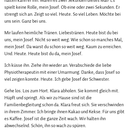
halten kann er ihn. Waren es zwei Sekunden dieses Mal? Es
spielt keine Rolle, mein Josef. Ob eine oder zwei Sekunden. Er
strengt sich an. Zeigt so viel. Heute. So viel Leben. Möchte bei
uns sein. Ganz bei uns.
Mir laufen heimliche Tränen. Liebestränen. Heute bist du bei
uns, mein Josef. Nicht so weit weg. Wie schon so manches Mal,
mein Josef. Da warst du schon so weit weg. Kaum zu erreichen.
Und. Heute. Heute bist du da, mein Josef.
Ich küsse ihn. Ziehe ihn wieder an. Verabschiede die liebe
Physiotherapeutin mit einer Umarmung. Danke, dass Josef so
viel zeigen konnte. Heute. Ich gebe Josef der Schwester.
Gehe los. Los zum Hort. Klara abholen. Sie kommt gleich mit.
Hüpft und springt. Als wir zu Hause sind ist die
Familienbegleitung schon da. Klara freut sich. Sie verschwinden
in ihrem Zimmer. Ich bringe ihnen Kakao und Kekse. Für uns gibt
es Kaffee. Josef ist die ganze Zeit wach. Wir halten ihn
abwechselnd. Schön, ihn so wach zu spüren.