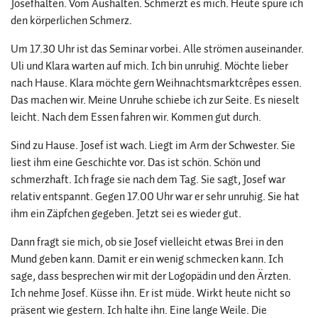
Josefhalten. Vom Aushalten. Schmerzt es mich. Heute spüre ich
den körperlichen Schmerz.
Um 17.30 Uhr ist das Seminar vorbei. Alle strömen auseinander.
Uli und Klara warten auf mich. Ich bin unruhig. Möchte lieber
nach Hause. Klara möchte gern Weihnachtsmarktcrêpes essen.
Das machen wir. Meine Unruhe schiebe ich zur Seite. Es nieselt
leicht. Nach dem Essen fahren wir. Kommen gut durch.
Sind zu Hause. Josef ist wach. Liegt im Arm der Schwester. Sie
liest ihm eine Geschichte vor. Das ist schön. Schön und
schmerzhaft. Ich frage sie nach dem Tag. Sie sagt, Josef war
relativ entspannt. Gegen 17.00 Uhr war er sehr unruhig. Sie hat
ihm ein Zäpfchen gegeben. Jetzt sei es wieder gut.
Dann fragt sie mich, ob sie Josef vielleicht etwas Brei in den
Mund geben kann. Damit er ein wenig schmecken kann. Ich
sage, dass besprechen wir mit der Logopädin und den Ärzten.
Ich nehme Josef. Küsse ihn. Er ist müde. Wirkt heute nicht so
präsent wie gestern. Ich halte ihn. Eine lange Weile. Die