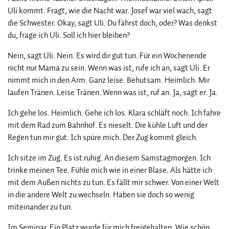
Uli kommt. Fragt, wie die Nacht war. Josef war viel wach, sagt
die Schwester. Okay, sagt Uli. Du fährst doch, oder? Was denkst
du, frage ich Uli. Soll ich hier bleiben?
Nein, sagt Uli. Nein. Es wird dir gut tun. Für ein Wochenende
nicht nur Mama zu sein. Wenn was ist, rufe ich an, sagt Uli. Er
nimmt mich in den Arm. Ganz leise. Behutsam. Heimlich. Mir
laufen Tränen. Leise Tränen. Wenn was ist, ruf an. Ja, sagt er. Ja.
Ich gehe los. Heimlich. Gehe ich los. Klara schläft noch. Ich fahre
mit dem Rad zum Bahnhof. Es nieselt. Die kühle Luft und der
Regen tun mir gut. Ich spüre mich. Der Zug kommt gleich.
Ich sitze im Zug. Es ist ruhig. An diesem Samstagmorgen. Ich
trinke meinen Tee. Fühle mich wie in einer Blase. Als hätte ich
mit dem Außen nichts zu tun. Es fällt mir schwer. Von einer Welt
in die andere Welt zu wechseln. Haben sie doch so wenig
miteinander zu tun.
Im Seminar. Ein Platz wurde für mich freigehalten. Wie schön