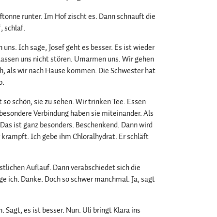
tonne runter. Im Hof zischt es. Dann schnauft die
, schlaf.
ns. Ich sage, Josef geht es besser. Es ist wieder
 Lassen uns nicht stören. Umarmen uns. Wir gehen
ach, als wir nach Hause kommen. Die Schwester hat
b.
 so schön, sie zu sehen. Wir trinken Tee. Essen
z besondere Verbindung haben sie miteinander. Als
e. Das ist ganz besonders. Beschenkend. Dann wird
 krampft. Ich gebe ihm Chloralhydrat. Er schläft
tlichen Auflauf. Dann verabschiedet sich die
sage ich. Danke. Doch so schwer manchmal. Ja, sagt
agt, es ist besser. Nun. Uli bringt Klara ins