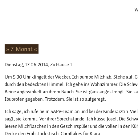
W
» 7. Monat «
Dienstag, 17.06.2014
, Zu Hause 1
Um 5.30 Uhr klingelt der Wecker. Ich pumpe Milch ab. Stehe auf. G
durch den bedeckten Himmel. Ich gehe ins Wohnzimmer. Die Schwes
Beine angewinkelt an ihrem Bauch. Sie ist ganz angestrengt. Sie sa
Ibuprofen gegeben. Trotzdem. Sie ist so aufgeregt.
Ich sage, ich rufe beim SAPV-Team an und bei der Kinderärztin. Vie
sagt, sie kommt. Vor ihrer Sprechstunde. Ich küsse Josef. Die Schwes
leeren Milchflaschen in den Geschirrspüler und die vollen in den Kü
Decke den Frühstückstisch. Cornflakes für Klara.