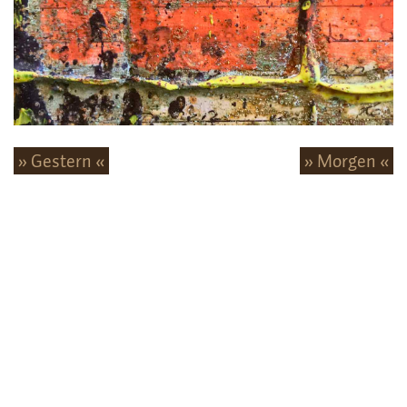
» Gestern «
» Morgen «