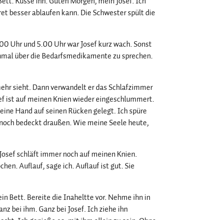
Bett. Küsse ihn. Guten Morgen, mein Josef. Ich
et besser ablaufen kann. Die Schwester spült die
2.00 Uhr und 5.00 Uhr war Josef kurz wach. Sonst
 einmal über die Bedarfsmedikamente zu sprechen.
ht mehr sieht. Dann verwandelt er das Schlafzimmer
Josef ist auf meinen Knien wieder eingeschlummert.
eine Hand auf seinen Rücken gelegt. Ich spüre
noch bedeckt draußen. Wie meine Seele heute,
. Josef schläft immer noch auf meinen Knien.
hen. Auflauf, sage ich. Auflauf ist gut. Sie
ein Bett. Bereite die Inaheltte vor. Nehme ihn in
anz bei ihm. Ganz bei Josef. Ich ziehe ihn