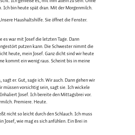
scht. Ich genieße es, mit ihm allein zu sein. Ohne
 Ich bin heute spät dran. Mit der Morgenmilch.
nsere Haushaltshilfe. Sie öffnet die Fenster.
ie es war mit Josef die letzten Tage. Dann
ungestört putzen kann. Die Schwester nimmt die
cht heute, mein Josef. Ganz dicht sind wir heute
nne kommt ein wenig raus. Scheint bis in meine
, sagt er. Gut, sage ich. Wir auch. Dann gehen wir
 müssen vorsichtig sein, sagt sie. Ich wickele
nhaliert Josef. Ich bereite den Mittagsbrei vor.
rmilch. Premiere. Heute.
ießt nicht so leicht durch den Schlauch. Ich muss
 Josef, wie mag es sich anfühlen. Ein Brei in