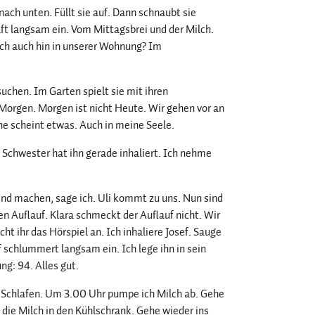
nach unten. Füllt sie auf. Dann schnaubt sie
läft langsam ein. Vom Mittagsbrei und der Milch.
 ich auch hin in unserer Wohnung? Im
uchen. Im Garten spielt sie mit ihren
 Morgen. Morgen ist nicht Heute. Wir gehen vor an
nne scheint etwas. Auch in meine Seele.
e Schwester hat ihn gerade inhaliert. Ich nehme
nd machen, sage ich. Uli kommt zu uns. Nun sind
 Auflauf. Klara schmeckt der Auflauf nicht. Wir
cht ihr das Hörspiel an. Ich inhaliere Josef. Sauge
ef schlummert langsam ein. Ich lege ihn in sein
ng: 94. Alles gut.
. Schlafen. Um 3.00 Uhr pumpe ich Milch ab. Gehe
 die Milch in den Kühlschrank. Gehe wieder ins