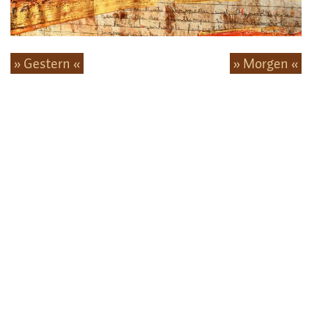
» Gestern «
» Morgen «