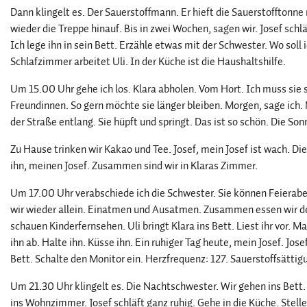
Dann klingelt es. Der Sauerstoffmann. Er hieft die Sauerstofftonne 
wieder die Treppe hinauf. Bis in zwei Wochen, sagen wir. Josef sch
Ich lege ihn in sein Bett. Erzähle etwas mit der Schwester. Wo soll
Schlafzimmer arbeitet Uli. In der Küche ist die Haushaltshilfe.
Um 15.00 Uhr gehe ich los. Klara abholen. Vom Hort. Ich muss sie s
Freundinnen. So gern möchte sie länger bleiben. Morgen, sage ich.
der Straße entlang. Sie hüpft und springt. Das ist so schön. Die So
Zu Hause trinken wir Kakao und Tee. Josef, mein Josef ist wach. Di
ihn, meinen Josef. Zusammen sind wir in Klaras Zimmer.
Um 17.00 Uhr verabschiede ich die Schwester. Sie können Feierabe
wir wieder allein. Einatmen und Ausatmen. Zusammen essen wir den
schauen Kinderfernsehen. Uli bringt Klara ins Bett. Liest ihr vor. Ma
ihn ab. Halte ihn. Küsse ihn. Ein ruhiger Tag heute, mein Josef. Jos
Bett. Schalte den Monitor ein. Herzfrequenz: 127. Sauerstoffsättigu
Um 21.30 Uhr klingelt es. Die Nachtschwester. Wir gehen ins Bett
ins Wohnzimmer. Josef schläft ganz ruhig. Gehe in die Küche. Stelle