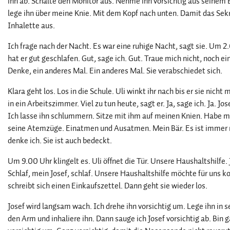
ihn ab. Schalte den Monitor aus. Nehme ihn vorsichtig aus seinem 
lege ihn über meine Knie. Mit dem Kopf nach unten. Damit das Sekr
Inhalette aus.
Ich frage nach der Nacht. Es war eine ruhige Nacht, sagt sie. Um 
hat er gut geschlafen. Gut, sage ich. Gut. Traue mich nicht, noch
Denke, ein anderes Mal. Ein anderes Mal. Sie verabschiedet sich.
Klara geht los. Los in die Schule. Uli winkt ihr nach bis er sie nic
in ein Arbeitszimmer. Viel zu tun heute, sagt er. Ja, sage ich. Ja. 
Ich lasse ihn schlummern. Sitze mit ihm auf meinen Knien. Habe m
seine Atemzüge. Einatmen und Ausatmen. Mein Bär. Es ist immer 
denke ich. Sie ist auch bedeckt.
Um 9.00 Uhr klingelt es. Uli öffnet die Tür. Unsere Haushaltshilfe
Schlaf, mein Josef, schlaf. Unsere Haushaltshilfe möchte für uns koc
schreibt sich einen Einkaufszettel. Dann geht sie wieder los.
Josef wird langsam wach. Ich drehe ihn vorsichtig um. Lege ihn in s
den Arm und inhaliere ihn. Dann sauge ich Josef vorsichtig ab. Bin g