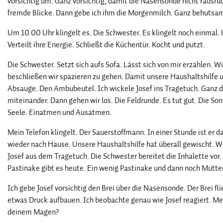
vorsichtig um. Ganz vorsichtig, damit die Nasensonde nicht rausrut
fremde Blicke. Dann gebe ich ihm die Morgenmilch. Ganz behutsam.
Um 10.00 Uhr klingelt es. Die Schwester. Es klingelt noch einmal. U
Verteilt ihre Energie. Schließt die Küchentür. Kocht und putzt.
Die Schwester. Setzt sich aufs Sofa. Lässt sich von mir erzählen. W
beschließen wir spazieren zu gehen. Damit unsere Haushaltshilfe 
Absauge. Den Ambubeutel. Ich wickele Josef ins Tragetuch. Ganz di
miteinander. Dann gehen wir los. Die Feldrunde. Es tut gut. Die So
Seele. Einatmen und Ausatmen.
Mein Telefon klingelt. Der Sauerstoffmann. In einer Stunde ist er da
wieder nach Hause. Unsere Haushaltshilfe hat überall gewischt. Wir
Josef aus dem Tragetuch. Die Schwester bereitet die Inhalette vor. I
Pastinake gibt es heute. Ein wenig Pastinake und dann noch Mutte
Ich gebe Josef vorsichtig den Brei über die Nasensonde. Der Brei fl
etwas Druck aufbauen. Ich beobachte genau wie Josef reagiert. Mein
deinem Magen?