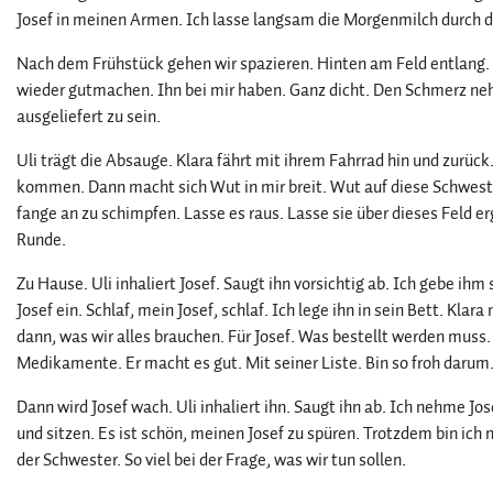
Josef in meinen Armen. Ich lasse langsam die Morgenmilch durch 
Nach dem Frühstück gehen wir spazieren. Hinten am Feld entlang. I
wieder gutmachen. Ihn bei mir haben. Ganz dicht. Den Schmerz n
ausgeliefert zu sein.
Uli trägt die Absauge. Klara fährt mit ihrem Fahrrad hin und zurüc
kommen. Dann macht sich Wut in mir breit. Wut auf diese Schwest
fange an zu schimpfen. Lasse es raus. Lasse sie über dieses Feld e
Runde.
Zu Hause. Uli inhaliert Josef. Saugt ihn vorsichtig ab. Ich gebe ih
Josef ein. Schlaf, mein Josef, schlaf. Ich lege ihn in sein Bett. Kla
dann, was wir alles brauchen. Für Josef. Was bestellt werden muss.
Medikamente. Er macht es gut. Mit seiner Liste. Bin so froh darum
Dann wird Josef wach. Uli inhaliert ihn. Saugt ihn ab. Ich nehme Jos
und sitzen. Es ist schön, meinen Josef zu spüren. Trotzdem bin ich n
der Schwester. So viel bei der Frage, was wir tun sollen.