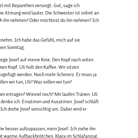
kel mit Bepanthen versorgt. Gut, sage ich.
e Atmung wird lauter. Die Schwester ist sofort an
ich ihn nehmen? Oder möchtest du ihn nehmen? Ich
genehm. Ich habe das Gefühl, mich auf sie
önen Sonntag.
h lege Josef auf meine Knie. Den Kopf nach unten.
en Kopf. Uli holt den Kaffee. Wir sitzen
zugefügt werden. Noch mehr Schmerz. Er muss ja
en wir tun, Uli? Was sollen wir tun?
ir ertragen? Wieviel noch? Mir laufen Tränen. Uli
, denke ich. Einatmen und Ausatmen. Josef schläft
 Ich drehe Josef vorsichtig um. Dabei wird er
he besser aufzupassen, mein Josef. Ich ziehe ihn
ibt warme Aufbackbrötchen. Klara im Schlafanzug.