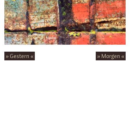
» Gestern «
» Morgen «