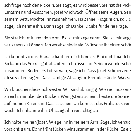
Ich frage nach den Pickeln. Sie sagt, es wird besser. Sie hat die Pic
Einatmen und Ausatmen. Josef wird wach. Öffnet seine Augen. Sein
seinem Bett. Möchte ihn rausnehmen. Hält inne. Fragt mich, soll 
sage, ich nehme ihn. Dann sage ich Danke. Danke für deine Frage.
Sie streicht mir über den Arm. Es ist mir angenehm. Sie ist mir an
verlassen zu können. Ich verabschiede sie. Wünsche ihr einen sch
Uli kommt zu uns. Klara schaut fern. Ich höre es. Bibi und Tina. Ic
So kann das Sekret gut ablaufen. Ich küsse ihn. Seinen wunderschön
zusammen. Reden. Es tut so weh, sage ich. Dass Josef Schmerzen 
eh so viel ertragen. Das ständige Absaugen. Fremde Hände. Was soll
Wir brauchen diese Schwester. Wir sind abhängig. Wieviel müssen w
streicht mir über den Rücken. Wenigstens scheint heute die Sonne
auf meinen Knien ein. Das ist schön. Uli bereitet das Frühstück vor.
wach. Ich inhaliere ihn. Uli saugt ihn vorsichtig ab.
Ich halte meinen Josef. Wiege ihn in meinem Arm. Sage, ich versuc
vorsichtig um. Dann frühstücken wir zusammen in der Küche. Es g