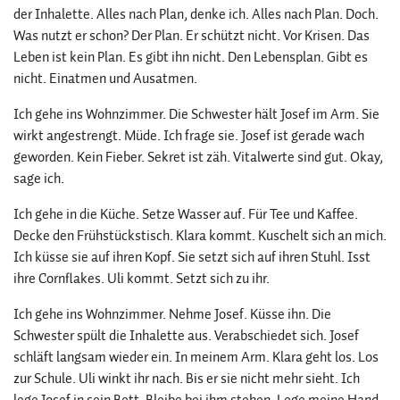
der Inhalette. Alles nach Plan, denke ich. Alles nach Plan. Doch.
Was nutzt er schon? Der Plan. Er schützt nicht. Vor Krisen. Das
Leben ist kein Plan. Es gibt ihn nicht. Den Lebensplan. Gibt es
nicht. Einatmen und Ausatmen.
Ich gehe ins Wohnzimmer. Die Schwester hält Josef im Arm. Sie
wirkt angestrengt. Müde. Ich frage sie. Josef ist gerade wach
geworden. Kein Fieber. Sekret ist zäh. Vitalwerte sind gut. Okay,
sage ich.
Ich gehe in die Küche. Setze Wasser auf. Für Tee und Kaffee.
Decke den Frühstückstisch. Klara kommt. Kuschelt sich an mich.
Ich küsse sie auf ihren Kopf. Sie setzt sich auf ihren Stuhl. Isst
ihre Cornflakes. Uli kommt. Setzt sich zu ihr.
Ich gehe ins Wohnzimmer. Nehme Josef. Küsse ihn. Die
Schwester spült die Inhalette aus. Verabschiedet sich. Josef
schläft langsam wieder ein. In meinem Arm. Klara geht los. Los
zur Schule. Uli winkt ihr nach. Bis er sie nicht mehr sieht. Ich
lege Josef in sein Bett. Bleibe bei ihm stehen. Lege meine Hand