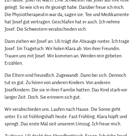
gelegt. So wie ich es ihr gezeigt habe. Darüber freue ich mich.
Die Physiotherapeutin war da, sagen sie. Tee und Medikamente
hat Josef gut vertragen. Geschlafen hat er auch. Ich nehme
Josef. Die Schwestern verabschieden sich.
Dann ziehen wir Josef an. Uli trägt die Absauge runter. Ich trage
Josef. Im Tragetuch. Wir holen Klara ab. Von ihrer Freundin.
Trauen uns mit Josef. Wir kommen an. Werden rein gebeten.
Erzählen.
Die Eltern sind freundlich. Zugewandt. Dann bei sich. Dennoch
tut es gut. Zu hören von anderen Kindern. Von anderen
Josefkindern. Die sie in ihrer Familie hatten. Das Kind starb vor
langer Zeit. Doch. Sie erinnern sich gut.
Wir verabschieden uns. Laufen nach Hause. Die Sonne geht
unter. Es ist frühlingshaft heute. Fast Frühling. Klara hüpft und
springt. Das erste Mal seit unserem Umzug. Ich freue mich.
Zu Hause. Uli deckt den Abendbrottisch. Essen. Ich gebe Josef