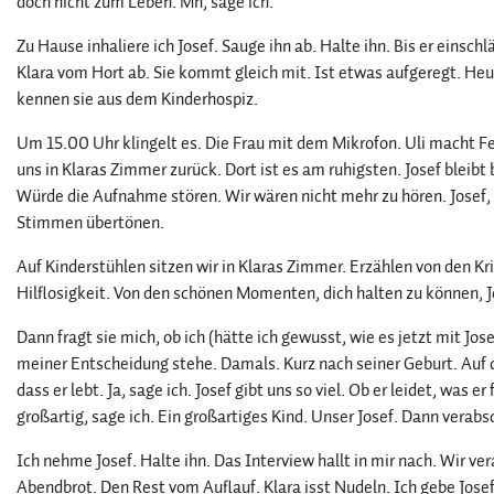
doch nicht zum Leben. Mh, sage ich.
Zu Hause inhaliere ich Josef. Sauge ihn ab. Halte ihn. Bis er einsch
Klara vom Hort ab. Sie kommt gleich mit. Ist etwas aufgeregt. Heu
kennen sie aus dem Kinderhospiz.
Um 15.00 Uhr klingelt es. Die Frau mit dem Mikrofon. Uli macht Fe
uns in Klaras Zimmer zurück. Dort ist es am ruhigsten. Josef bleibt 
Würde die Aufnahme stören. Wir wären nicht mehr zu hören. Josef
Stimmen übertönen.
Auf Kinderstühlen sitzen wir in Klaras Zimmer. Erzählen von den Kr
Hilflosigkeit. Von den schönen Momenten, dich halten zu können, Jo
Dann fragt sie mich, ob ich (hätte ich gewusst, wie es jetzt mit Jose
meiner Entscheidung stehe. Damals. Kurz nach seiner Geburt. Auf d
dass er lebt. Ja, sage ich. Josef gibt uns so viel. Ob er leidet, was e
großartig, sage ich. Ein großartiges Kind. Unser Josef. Dann verabs
Ich nehme Josef. Halte ihn. Das Interview hallt in mir nach. Wir 
Abendbrot. Den Rest vom Auflauf. Klara isst Nudeln. Ich gebe Josef 