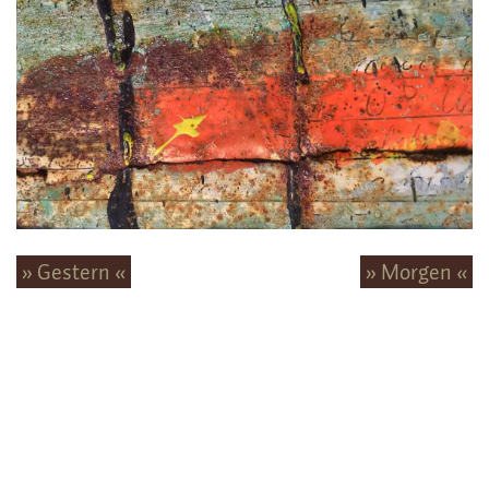
» Gestern «
» Morgen «