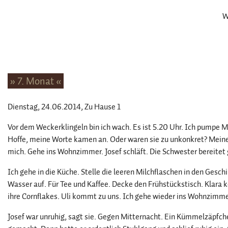
W
» 7. Monat «
Dienstag, 24.06.2014
, Zu Hause 1
Vor dem Weckerklingeln bin ich wach. Es ist 5.20 Uhr. Ich pumpe Milc
Hoffe, meine Worte kamen an. Oder waren sie zu unkonkret? Meine
mich. Gehe ins Wohnzimmer. Josef schläft. Die Schwester bereitet g
Ich gehe in die Küche. Stelle die leeren Milchflaschen in den Geschi
Wasser auf. Für Tee und Kaffee. Decke den Frühstückstisch. Klara ko
ihre Cornflakes. Uli kommt zu uns. Ich gehe wieder ins Wohnzimme
Josef war unruhig, sagt sie. Gegen Mitternacht. Ein Kümmelzäpfc