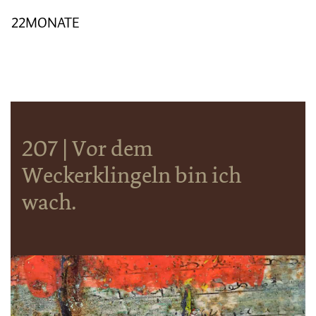
22MONATE
207 | Vor dem
Weckerklingeln bin ich
wach.