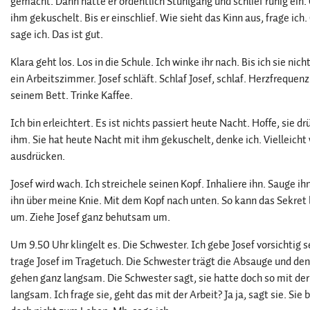
gemacht. Dann hatte er ordentlich Stuhlgang und schlief ruhig ein. 
ihm gekuschelt. Bis er einschlief. Wie sieht das Kinn aus, frage ich.
sage ich. Das ist gut.
Klara geht los. Los in die Schule. Ich winke ihr nach. Bis ich sie n
ein Arbeitszimmer. Josef schläft. Schlaf Josef, schlaf. Herzfrequen
seinem Bett. Trinke Kaffee.
Ich bin erleichtert. Es ist nichts passiert heute Nacht. Hoffe, sie d
ihm. Sie hat heute Nacht mit ihm gekuschelt, denke ich. Vielleicht
ausdrücken.
Josef wird wach. Ich streichele seinen Kopf. Inhaliere ihn. Sauge i
ihn über meine Knie. Mit dem Kopf nach unten. So kann das Sekret b
um. Ziehe Josef ganz behutsam um.
Um 9.50 Uhr klingelt es. Die Schwester. Ich gebe Josef vorsichtig
trage Josef im Tragetuch. Die Schwester trägt die Absauge und de
gehen ganz langsam. Die Schwester sagt, sie hatte doch so mit de
langsam. Ich frage sie, geht das mit der Arbeit? Ja ja, sagt sie. Si