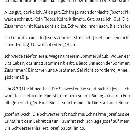
Medikamente. Tee zum nachspülen. Herzfrequenz 118. Sauerstoffs
Alles gut, denke ich. Alles gut. Ich frage nach der Nacht. Josef sc
waren sehr gut. Kein Fieber. Keine Krämpfe. Gut, sage ich. Gut. Die
Zusammen mit Klara geht sie los. Ich winke ihnen nach. Bis ich sie
Uli kommt zu uns. In Josefs Zimmer. Streichelt Josef über seinen K
Über den Tag. Uli wird arbeiten gehen.
Ich werde telefonieren. Wegen unserem Sommerurlaub. Wollen es
Das Leben, das uns zusammen bleibt. Bleibt uns noch der Sommer
Zusammen? Einatmen und Ausatmen. Sei nicht so fordernd, Anne. Se
gleichmäßig.
Um 8.30 Uhr klingelt es. Die Schwester. Sie setzt sich zu Josef. Ich
wird. Ich telefoniere. Zuerst mit einem Verein. Sie organisieren F
pflegebedürftigen Kind. Sie ist sehr freundlich. Die Frau am Telefon
Josef ist wach. Die Schwester ruft nach mir. Ich nehme Josef aus s
Er hat mit dem Sekret zu tun. Krümmt sich. Ich lege Josef auf mein
Die Schwester inhaliert Josef. Saugt ihn ab.