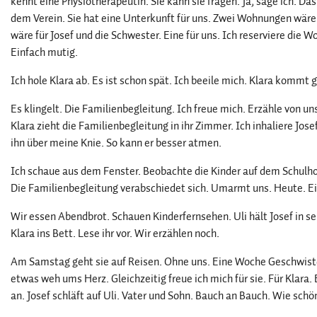
kennt eine Physiotherapeutin. Sie kann sie fragen. Ja, sage ich. Das
dem Verein. Sie hat eine Unterkunft für uns. Zwei Wohnungen wären
wäre für Josef und die Schwester. Eine für uns. Ich reserviere die 
Einfach mutig.
Ich hole Klara ab. Es ist schon spät. Ich beeile mich. Klara kommt 
Es klingelt. Die Familienbegleitung. Ich freue mich. Erzähle von un
Klara zieht die Familienbegleitung in ihr Zimmer. Ich inhaliere Jo
ihn über meine Knie. So kann er besser atmen.
Ich schaue aus dem Fenster. Beobachte die Kinder auf dem Schulhof
Die Familienbegleitung verabschiedet sich. Umarmt uns. Heute. Ei
Wir essen Abendbrot. Schauen Kinderfernsehen. Uli hält Josef in se
Klara ins Bett. Lese ihr vor. Wir erzählen noch.
Am Samstag geht sie auf Reisen. Ohne uns. Eine Woche Geschwiste
etwas weh ums Herz. Gleichzeitig freue ich mich für sie. Für Klara.
an. Josef schläft auf Uli. Vater und Sohn. Bauch an Bauch. Wie schö