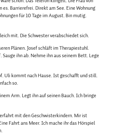
 wäre schön. Das Telefon klingelt. Die Frau von
 es. Barrierefrei. Direkt am See. Eine Wohnung
Wohnungen für 10 Tage im August. Bin mutig.
gleich mit. Die Schwester verabschiedet sich.
seren Plänen. Josef schläft im Therapiestuhl.
sef. Sauge ihn ab. Nehme ihn aus seinem Bett. Lege
. Uli kommt nach Hause. Ist geschafft und still.
nfach so.
inem Arm. Legt ihn auf seinen Bauch. Ich bringe
rfahrt mit den Geschwisterkindern. Mir ist
 Eine Fahrt ans Meer. Ich mache ihr das Hörspiel
n.