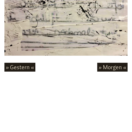
» Gestern «
» Morgen «