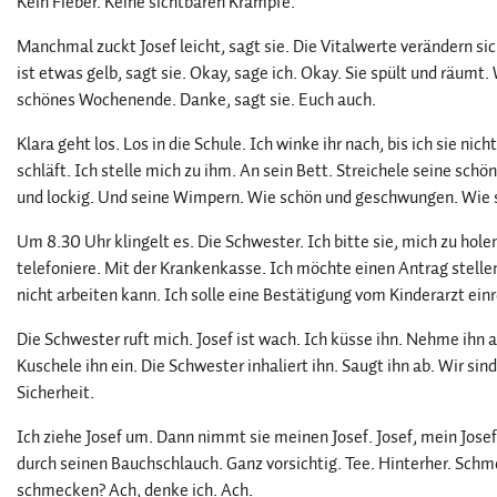
Kein Fieber. Keine sichtbaren Krämpfe.
Manchmal zuckt Josef leicht, sagt sie. Die Vitalwerte verändern sic
ist etwas gelb, sagt sie. Okay, sage ich. Okay. Sie spült und räumt.
schönes Wochenende. Danke, sagt sie. Euch auch.
Klara geht los. Los in die Schule. Ich winke ihr nach, bis ich sie nich
schläft. Ich stelle mich zu ihm. An sein Bett. Streichele seine sch
und lockig. Und seine Wimpern. Wie schön und geschwungen. Wie sc
Um 8.30 Uhr klingelt es. Die Schwester. Ich bitte sie, mich zu holen,
telefoniere. Mit der Krankenkasse. Ich möchte einen Antrag stellen
nicht arbeiten kann. Ich solle eine Bestätigung vom Kinderarzt einr
Die Schwester ruft mich. Josef ist wach. Ich küsse ihn. Nehme ihn a
Kuschele ihn ein. Die Schwester inhaliert ihn. Saugt ihn ab. Wir sind
Sicherheit.
Ich ziehe Josef um. Dann nimmt sie meinen Josef. Josef, mein Josef
durch seinen Bauchschlauch. Ganz vorsichtig. Tee. Hinterher. Sch
schmecken? Ach, denke ich. Ach.