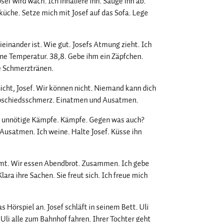
osef wird wach. Ich inhaliere ihn. Sauge ihn ab.
üche. Setze mich mit Josef auf das Sofa. Lege
eieinander ist. Wie gut. Josefs Atmung zieht. Ich
eine Temperatur. 38,8. Gebe ihm ein Zäpfchen.
le Schmerztränen.
 nicht, Josef. Wir können nicht. Niemand kann dich
Abschiedsschmerz. Einatmen und Ausatmen.
für unnötige Kämpfe. Kämpfe. Gegen was auch?
satmen. Ich weine. Halte Josef. Küsse ihn
mmt. Wir essen Abendbrot. Zusammen. Ich gebe
lara ihre Sachen. Sie freut sich. Ich freue mich
as Hörspiel an. Josef schläft in seinem Bett. Uli
Uli alle zum Bahnhof fahren. Ihrer Tochter geht