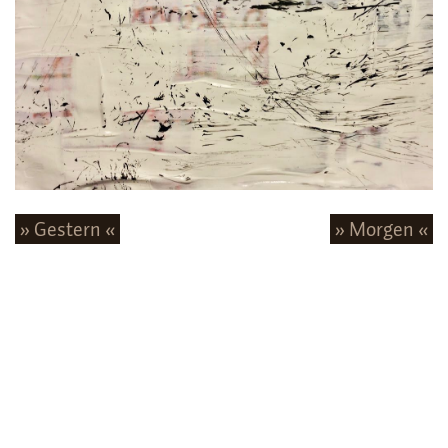
» Gestern «
» Morgen «