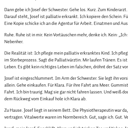
Dann gebe ich Josef der Schwester. Gehe los. Kurz. Zum Kinderarzt.
Darauf steht, Josef ist palliativ erkrankt. Ich kopiere den Schein. F
Eine Kopie schicke ich an die Agentur für Arbeit. Einatmen und Au
Ruhe. Ruhe ist in mir. Kein Vortäuschen mehr, denke ich. Kein: „Ic
Nebenher.
Die Realität ist: Ich pflege mein palliativ erkranktes Kind. Ich pfle
im Sterbeprozess. Sagt die Palliativärztin. Mir laufen Tränen. Es i
Leben. Es gibt kein richtiges Leben im falschen, dröhnt der Satz vo
Josef ist eingeschlummert. Im Arm der Schwester. Sie legt ihn vorsi
allein. Gehe einkaufen. Für Klara. Für ihre Fahrt ans Meer. Gummi
Fahrt. Ich bin traurig. Mag sie gar nicht fahren lassen. Und weiß doch
dem Rückweg vom Einkauf hole ich Klara ab.
Zu Hause. Josef liegt in seinem Bett. Die Physiotherapeutin war da,
vertragen. Vitalwerte waren im Normbereich. Gut, sage ich. Gut. V