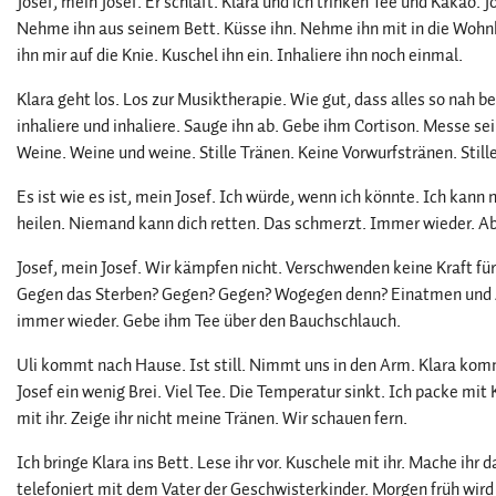
Josef, mein Josef. Er schläft. Klara und ich trinken Tee und Kakao. J
Nehme ihn aus seinem Bett. Küsse ihn. Nehme ihn mit in die Wohnk
ihn mir auf die Knie. Kuschel ihn ein. Inhaliere ihn noch einmal.
Klara geht los. Los zur Musiktherapie. Wie gut, dass alles so nah b
inhaliere und inhaliere. Sauge ihn ab. Gebe ihm Cortison. Messe s
Weine. Weine und weine. Stille Tränen. Keine Vorwurfstränen. Stil
Es ist wie es ist, mein Josef. Ich würde, wenn ich könnte. Ich kann
heilen. Niemand kann dich retten. Das schmerzt. Immer wieder. 
Josef, mein Josef. Wir kämpfen nicht. Verschwenden keine Kraft 
Gegen das Sterben? Gegen? Gegen? Wogegen denn? Einatmen und Au
immer wieder. Gebe ihm Tee über den Bauchschlauch.
Uli kommt nach Hause. Ist still. Nimmt uns in den Arm. Klara ko
Josef ein wenig Brei. Viel Tee. Die Temperatur sinkt. Ich packe mit K
mit ihr. Zeige ihr nicht meine Tränen. Wir schauen fern.
Ich bringe Klara ins Bett. Lese ihr vor. Kuschele mit ihr. Mache ihr d
telefoniert mit dem Vater der Geschwisterkinder. Morgen früh wird 