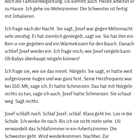
doch die Familienbegleitung. Uli kommt auch. Heute arbeitet er
zu Hause. Ich gehe ins Wohnzimmer. Die Schwester ist fertig
mit Inhalieren.
Ich frage nach der Nacht. Sie sagt, Josef war gegen Mitternacht
sehr unruhig. Er hat ziemlich genörgelt, sagt sie. Sie hat ihm ein
Ben-u-ron gegeben und ein Wärmekissen für den Bauch. Danach
schlief Josef wieder ein. Ich frage mich, wie Josef nörgeln kann.
Ob Babys überhaupt nörgeln können?
Ich frage sie, wie sie das meint. Nörgeln. Sie sagt, er hatte weit
aufgerissene Augen und war ganz fest. Seine Herzfrequenz war
bei 150. Mh, sage ich. Er hatte Schmerzen. Das hat mit Nörgeln
nichts zu tun, sage ich auch. Josef hatte Schmerzen. Sie schaut
weg. Sagt nichts.
Josef schläft noch. Schlaf Josef, schlaf. Klara geht los. Los in die
Schule. Ich winke ihr nach. Bis ich sie nicht mehr sehe. Uli
verwandelt das Schlafzimmer in ein Arbeitszimmer. Die
Schwester geht. Wird wiederkommen. Nachher. Zur