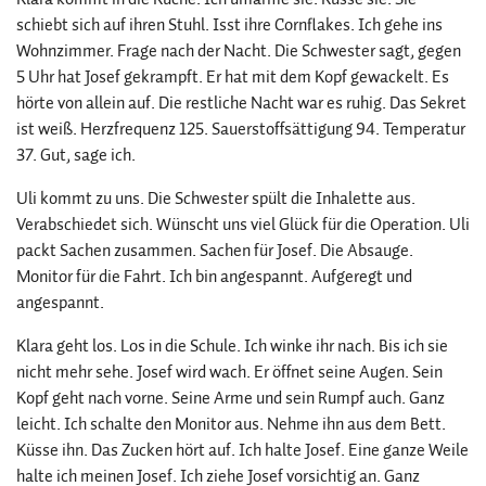
schiebt sich auf ihren Stuhl. Isst ihre Cornflakes. Ich gehe ins
Wohnzimmer. Frage nach der Nacht. Die Schwester sagt, gegen
5 Uhr hat Josef gekrampft. Er hat mit dem Kopf gewackelt. Es
hörte von allein auf. Die restliche Nacht war es ruhig. Das Sekret
ist weiß. Herzfrequenz 125. Sauerstoffsättigung 94. Temperatur
37. Gut, sage ich.
Uli kommt zu uns. Die Schwester spült die Inhalette aus.
Verabschiedet sich. Wünscht uns viel Glück für die Operation. Uli
packt Sachen zusammen. Sachen für Josef. Die Absauge.
Monitor für die Fahrt. Ich bin angespannt. Aufgeregt und
angespannt.
Klara geht los. Los in die Schule. Ich winke ihr nach. Bis ich sie
nicht mehr sehe. Josef wird wach. Er öffnet seine Augen. Sein
Kopf geht nach vorne. Seine Arme und sein Rumpf auch. Ganz
leicht. Ich schalte den Monitor aus. Nehme ihn aus dem Bett.
Küsse ihn. Das Zucken hört auf. Ich halte Josef. Eine ganze Weile
halte ich meinen Josef. Ich ziehe Josef vorsichtig an. Ganz