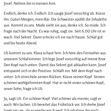
Josef. Nehme ihn in meinen Arm.
Endlich, denke ich. Endlich. Ich sauge Josef vorsichtig ab. Küsse
ihn. Guten Morgen, mein Bär. Die Schwester spühlt die Inhalette
aus. Kommt zu uns. Müde sieht sie aus, denke ich. So müde. Ich
frage nach der Nacht. Es war ruhig, sagt sie. Seit 6.00 Uhr ist er
wach. Viel Sekret. Dann schicke ich sie nach Hause. Schlaf gut
und bis heute Abend.
Uli kommt zu uns. Klara schaut fern. Ich höre den Fernseher aus
unserem Schlafzimmer. Ich lege Josef vorsichtig auf meine Knie.
Den Kopf nach unten. Damit das Sekret gut ablaufen kann. Josef
entspannt sich in der Position. Schläft ein. Mit dem Kopf nach
unten. Ich streichele seinen Rücken. Küsse seinen Kopf. Seinen
schönen wohlgeformten Kopf. Hat er nicht einen schönen Kopf,
unser Sohn, frage ich Uli.
Ja, sagt Uli. Ein schöner Kopf. Viel schöner als meiner, sagt er
auch. Wir lachen. Uli bereitet das Frühstück vor. Ich drehe Josef
langsam um, als er wieder wach wird. Ich inhaliere ihn noch