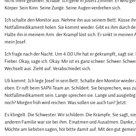
nicht mehr gesehen. Schade. Ich gehe in Josefs Zimmer. Er wird g
Körper. Sein Kinn. Seine Zunge. Seine Augen verdrehen sich.
Ich schalte den Monitor aus. Nehme ihn aus seinem Bett. Küsse ihn.
Notfallmedikament holen. Sie kommt wieder. Gibt es ihm durch den
Halte ihn in meinem Arm. der Krampf löst sich. Er sinkt in meinen 
mein Josef.
Ich frage nach der Nacht. Um 4.00 Uhr hat er gekrampft, sagt sie.
Fieber. Okay, sage ich. Okay. Mir ist es ganz schwer. Schwer. Schw
Wechselt aus. Zieht auf. Verabschiedet sich.
Uli kommt. Ich lege Josef in sein Bett. Schalte den Monitor wieder
eben. Er ruft beim SAPV-Team an. Schildert. Sie besprechen, was zu
Notfallmedikament sein. Lange sprechen sie. Lange und ausgiebi
noch? Morgen früh wird reichen. Was sollen sie auch tun? Jetzt.
Es klingelt. Die Schwester. Wir schildern. Die Krämpfe. Sie sagt, s
anderen Familie war sie bei ihm. Einatmen und Ausatmen. Danke, s
Möchte am liebsten sagen, hör bitte damit auf. Mit den gut gemei