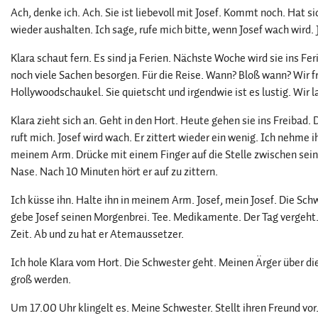
Ach, denke ich. Ach. Sie ist liebevoll mit Josef. Kommt noch. Hat
wieder aushalten. Ich sage, rufe mich bitte, wenn Josef wach wird. J
Klara schaut fern. Es sind ja Ferien. Nächste Woche wird sie ins 
noch viele Sachen besorgen. Für die Reise. Wann? Bloß wann? Wir f
Hollywoodschaukel. Sie quietscht und irgendwie ist es lustig. Wir l
Klara zieht sich an. Geht in den Hort. Heute gehen sie ins Freibad
ruft mich. Josef wird wach. Er zittert wieder ein wenig. Ich nehme i
meinem Arm. Drücke mit einem Finger auf die Stelle zwischen se
Nase. Nach 10 Minuten hört er auf zu zittern.
Ich küsse ihn. Halte ihn in meinem Arm. Josef, mein Josef. Die Schwe
gebe Josef seinen Morgenbrei. Tee. Medikamente. Der Tag vergeht.
Zeit. Ab und zu hat er Atemaussetzer.
Ich hole Klara vom Hort. Die Schwester geht. Meinen Ärger über die
groß werden.
Um 17.00 Uhr klingelt es. Meine Schwester. Stellt ihren Freund vor