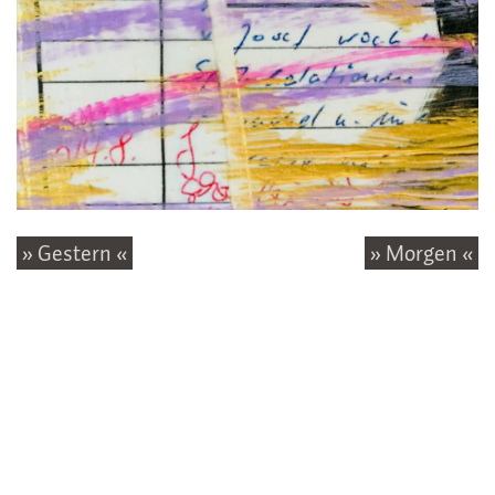
» Gestern «
» Morgen «