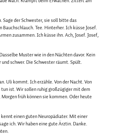
erade wach. Krampft beim Erwachen. Zittert am
 Sage der Schwester, sie soll bitte das
 Bauchschlauch. Tee. Hinterher. Ich küsse Josef.
Armen zusammen. Ich küsse ihn. Ach, Josef. Josef,
 Dasselbe Muster wie in den Nächten davor. Kein
er und schwer. Die Schwester räumt. Spült.
 an. Uli kommt. Ich erzähle. Von der Nacht. Von
 tun ist. Wir sollen ruhig großzügiger mit dem
g. Morgen früh können sie kommen. Oder heute
ie kennt einen guten Neuropädiater. Mit einer
age ich. Wir haben eine gute Ärztin. Danke.
nten.