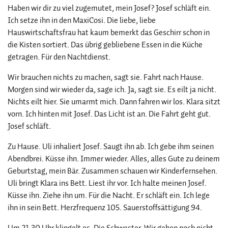
Haben wir dir zu viel zugemutet, mein Josef? Josef schläft ein.
Ich setze ihn in den MaxiCosi. Die liebe, liebe
Hauswirtschaftsfrau hat kaum bemerkt das Geschirr schon in
die Kisten sortiert. Das übrig gebliebene Essen in die Küche
getragen. Für den Nachtdienst.
Wir brauchen nichts zu machen, sagt sie. Fahrt nach Hause.
Morgen sind wir wieder da, sage ich. Ja, sagt sie. Es eilt ja nicht.
Nichts eilt hier. Sie umarmt mich. Dann fahren wir los. Klara sitzt
vorn. Ich hinten mit Josef. Das Licht ist an. Die Fahrt geht gut.
Josef schläft.
Zu Hause. Uli inhaliert Josef. Saugt ihn ab. Ich gebe ihm seinen
Abendbrei. Küsse ihn. Immer wieder. Alles, alles Gute zu deinem
Geburtstag, mein Bär. Zusammen schauen wir Kinderfernsehen.
Uli bringt Klara ins Bett. Liest ihr vor. Ich halte meinen Josef.
Küsse ihn. Ziehe ihn um. Für die Nacht. Er schläft ein. Ich lege
ihn in sein Bett. Herzfrequenz 105. Sauerstoffsättigung 94.
Um 21.30 Uhr klingelt es. Die Schwester. Wir gehen noch nicht