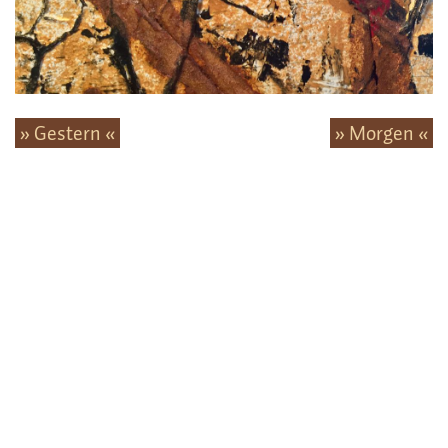
» Gestern «
» Morgen «