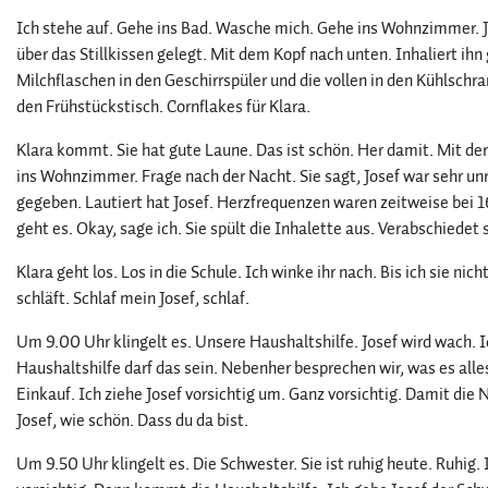
Ich stehe auf. Gehe ins Bad. Wasche mich. Gehe ins Wohnzimmer. Jos
über das Stillkissen gelegt. Mit dem Kopf nach unten. Inhaliert ihn 
Milchflaschen in den Geschirrspüler und die vollen in den Kühlschr
den Frühstückstisch. Cornflakes für Klara.
Klara kommt. Sie hat gute Laune. Das ist schön. Her damit. Mit de
ins Wohnzimmer. Frage nach der Nacht. Sie sagt, Josef war sehr un
gegeben. Lautiert hat Josef. Herzfrequenzen waren zeitweise bei 
geht es. Okay, sage ich. Sie spült die Inhalette aus. Verabschiedet s
Klara geht los. Los in die Schule. Ich winke ihr nach. Bis ich sie nich
schläft. Schlaf mein Josef, schlaf.
Um 9.00 Uhr klingelt es. Unsere Haushaltshilfe. Josef wird wach. Ic
Haushaltshilfe darf das sein. Nebenher besprechen wir, was es alles
Einkauf. Ich ziehe Josef vorsichtig um. Ganz vorsichtig. Damit die 
Josef, wie schön. Dass du da bist.
Um 9.50 Uhr klingelt es. Die Schwester. Sie ist ruhig heute. Ruhig.