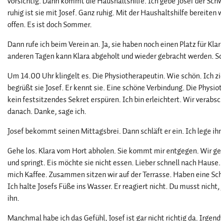
vorsichtig. Dann kommt die Haushaltshilfe. Ich gebe Josef der Schw
ruhig ist sie mit Josef. Ganz ruhig. Mit der Haushaltshilfe bereite
offen. Es ist doch Sommer.
Dann rufe ich beim Verein an. Ja, sie haben noch einen Platz für Kl
anderen Tagen kann Klara abgeholt und wieder gebracht werden. Sc
Um 14.00 Uhr klingelt es. Die Physiotherapeutin. Wie schön. Ich zi
begrüßt sie Josef. Er kennt sie. Eine schöne Verbindung. Die Physi
kein festsitzendes Sekret erspüren. Ich bin erleichtert. Wir verabs
danach. Danke, sage ich.
Josef bekommt seinen Mittagsbrei. Dann schläft er ein. Ich lege ihn
Gehe los. Klara vom Hort abholen. Sie kommt mir entgegen. Wir geh
und springt. Eis möchte sie nicht essen. Lieber schnell nach Hause
mich Kaffee. Zusammen sitzen wir auf der Terrasse. Haben eine Sc
Ich halte Josefs Füße ins Wasser. Er reagiert nicht. Du musst nicht,
ihn.
Manchmal habe ich das Gefühl, Josef ist gar nicht richtig da. Irge