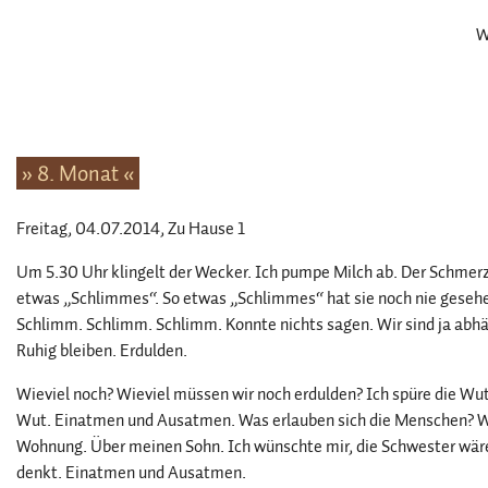
W
» 8. Monat «
Freitag, 04.07.2014
, Zu Hause 1
Um 5.30 Uhr klingelt der Wecker. Ich pumpe Milch ab. Der Schmerz.
etwas „Schlimmes“. So etwas „Schlimmes“ hat sie noch nie gesehen
Schlimm. Schlimm. Schlimm. Konnte nichts sagen. Wir sind ja abhä
Ruhig bleiben. Erdulden.
Wieviel noch? Wieviel müssen wir noch erdulden? Ich spüre die Wut
Wut. Einatmen und Ausatmen. Was erlauben sich die Menschen? Was 
Wohnung. Über meinen Sohn. Ich wünschte mir, die Schwester wäre d
denkt. Einatmen und Ausatmen.