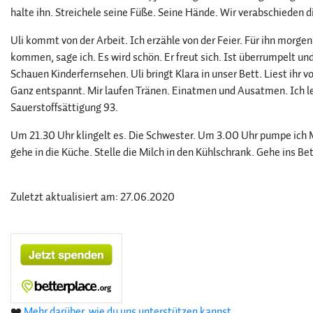
halte ihn. Streichele seine Füße. Seine Hände. Wir verabschieden d
Uli kommt von der Arbeit. Ich erzähle von der Feier. Für ihn morge
kommen, sage ich. Es wird schön. Er freut sich. Ist überrumpelt u
Schauen Kinderfernsehen. Uli bringt Klara in unser Bett. Liest ihr vor
Ganz entspannt. Mir laufen Tränen. Einatmen und Ausatmen. Ich leg
Sauerstoffsättigung 93.
Um 21.30 Uhr klingelt es. Die Schwester. Um 3.00 Uhr pumpe ich M
gehe in die Küche. Stelle die Milch in den Kühlschrank. Gehe ins Bet
Zuletzt aktualisiert am: 27.06.2020
❤️
Mehr darüber, wie du uns unterstützen kannst.