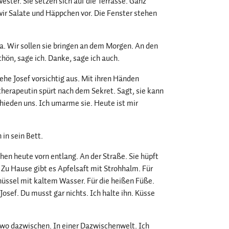
ester. Sie setzen sich auf die Terrasse. Ganz
n wir Salate und Häppchen vor. Die Fenster stehen
ara. Wir sollen sie bringen an dem Morgen. An den
hön, sage ich. Danke, sage ich auch.
ehe Josef vorsichtig aus. Mit ihren Händen
otherapeutin spürt nach dem Sekret. Sagt, sie kann
chieden uns. Ich umarme sie. Heute ist mir
 in sein Bett.
en heute vorn entlang. An der Straße. Sie hüpft
. Zu Hause gibt es Apfelsaft mit Strohhalm. Für
hüssel mit kaltem Wasser. Für die heißen Füße.
 Josef. Du musst gar nichts. Ich halte ihn. Küsse
ndwo dazwischen. In einer Dazwischenwelt. Ich