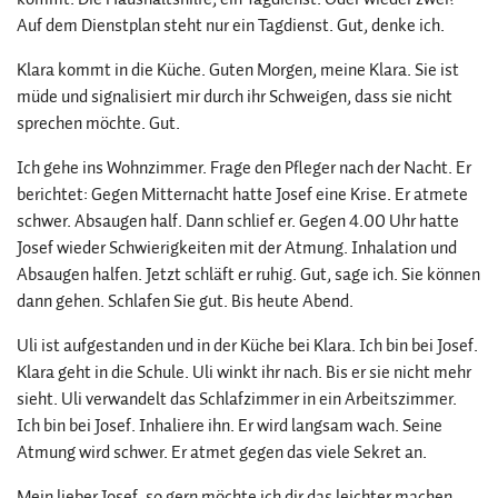
Auf dem Dienstplan steht nur ein Tagdienst. Gut, denke ich.
Klara kommt in die Küche. Guten Morgen, meine Klara. Sie ist
müde und signalisiert mir durch ihr Schweigen, dass sie nicht
sprechen möchte. Gut.
Ich gehe ins Wohnzimmer. Frage den Pfleger nach der Nacht. Er
berichtet: Gegen Mitternacht hatte Josef eine Krise. Er atmete
schwer. Absaugen half. Dann schlief er. Gegen 4.00 Uhr hatte
Josef wieder Schwierigkeiten mit der Atmung. Inhalation und
Absaugen halfen. Jetzt schläft er ruhig. Gut, sage ich. Sie können
dann gehen. Schlafen Sie gut. Bis heute Abend.
Uli ist aufgestanden und in der Küche bei Klara. Ich bin bei Josef.
Klara geht in die Schule. Uli winkt ihr nach. Bis er sie nicht mehr
sieht. Uli verwandelt das Schlafzimmer in ein Arbeitszimmer.
Ich bin bei Josef. Inhaliere ihn. Er wird langsam wach. Seine
Atmung wird schwer. Er atmet gegen das viele Sekret an.
Mein lieber Josef, so gern möchte ich dir das leichter machen.