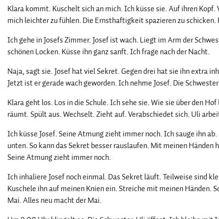
Klara kommt. Kuschelt sich an mich. Ich küsse sie. Auf ihren Kopf. V
mich leichter zu fühlen. Die Ernsthaftigkeit spazieren zu schicken. F
Ich gehe in Josefs Zimmer. Josef ist wach. Liegt im Arm der Schwes
schönen Locken. Küsse ihn ganz sanft. Ich frage nach der Nacht.
Naja, sagt sie. Josef hat viel Sekret. Gegen drei hat sie ihn extra 
Jetzt ist er gerade wach geworden. Ich nehme Josef. Die Schwester be
Klara geht los. Los in die Schule. Ich sehe sie. Wie sie über den Ho
räumt. Spült aus. Wechselt. Zieht auf. Verabschiedet sich. Uli ar
Ich küsse Josef. Seine Atmung zieht immer noch. Ich sauge ihn ab.
unten. So kann das Sekret besser rauslaufen. Mit meinen Händen h
Seine Atmung zieht immer noch.
Ich inhaliere Josef noch einmal. Das Sekret läuft. Teilweise sind k
Kuschele ihn auf meinen Knien ein. Streiche mit meinen Händen. Sc
Mai. Alles neu macht der Mai.