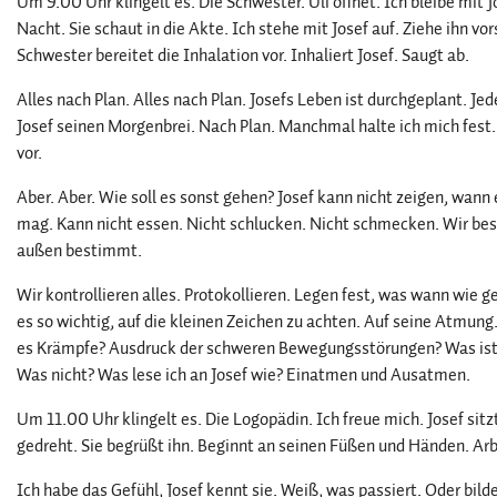
Um 9.00 Uhr klingelt es. Die Schwester. Uli öffnet. Ich bleibe mit J
Nacht. Sie schaut in die Akte. Ich stehe mit Josef auf. Ziehe ihn vo
Schwester bereitet die Inhalation vor. Inhaliert Josef. Saugt ab.
Alles nach Plan. Alles nach Plan. Josefs Leben ist durchgeplant. 
Josef seinen Morgenbrei. Nach Plan. Manchmal halte ich mich fest
vor.
Aber. Aber. Wie soll es sonst gehen? Josef kann nicht zeigen, wann
mag. Kann nicht essen. Nicht schlucken. Nicht schmecken. Wir be
außen bestimmt.
Wir kontrollieren alles. Protokollieren. Legen fest, was wann wie
es so wichtig, auf die kleinen Zeichen zu achten. Auf seine Atmung
es Krämpfe? Ausdruck der schweren Bewegungsstörungen? Was ist
Was nicht? Was lese ich an Josef wie? Einatmen und Ausatmen.
Um 11.00 Uhr klingelt es. Die Logopädin. Ich freue mich. Josef sitz
gedreht. Sie begrüßt ihn. Beginnt an seinen Füßen und Händen. Arbe
Ich habe das Gefühl, Josef kennt sie. Weiß, was passiert. Oder bilde