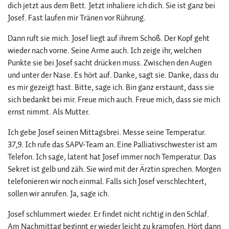
dich jetzt aus dem Bett. Jetzt inhaliere ich dich. Sie ist ganz bei
Josef. Fast laufen mir Tränen vor Rührung.
Dann ruft sie mich. Josef liegt auf ihrem Schoß. Der Kopf geht
wieder nach vorne. Seine Arme auch. Ich zeige ihr, welchen
Punkte sie bei Josef sacht drücken muss. Zwischen den Augen
und unter der Nase. Es hört auf. Danke, sagt sie. Danke, dass du
es mir gezeigt hast. Bitte, sage ich. Bin ganz erstaunt, dass sie
sich bedankt bei mir. Freue mich auch. Freue mich, dass sie mich
ernst nimmt. Als Mutter.
Ich gebe Josef seinen Mittagsbrei. Messe seine Temperatur.
37,9. Ich rufe das SAPV-Team an. Eine Palliativschwester ist am
Telefon. Ich sage, latent hat Josef immer noch Temperatur. Das
Sekret ist gelb und zäh. Sie wird mit der Ärztin sprechen. Morgen
telefonieren wir noch einmal. Falls sich Josef verschlechtert,
sollen wir anrufen. Ja, sage ich.
Josef schlummert wieder. Er findet nicht richtig in den Schlaf.
Am Nachmittag beginnt er wieder leicht zu krampfen. Hört dann