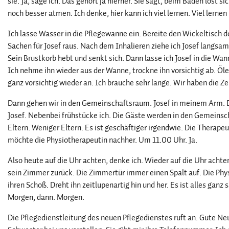
sie. Ja, sage ich. Das gehört ja hierher. Sie sagt, beim Baden löst s
noch besser atmen. Ich denke, hier kann ich viel lernen. Viel lerne
Ich lasse Wasser in die Pflegewanne ein. Bereite den Wickeltisch do
Sachen für Josef raus. Nach dem Inhalieren ziehe ich Josef langsam
Sein Brustkorb hebt und senkt sich. Dann lasse ich Josef in die Wan
Ich nehme ihn wieder aus der Wanne, trockne ihn vorsichtig ab. Öle 
ganz vorsichtig wieder an. Ich brauche sehr lange. Wir haben die Ze
Dann gehen wir in den Gemeinschaftsraum. Josef in meinem Arm. Di
Josef. Nebenbei frühstücke ich. Die Gäste werden in den Gemeinsc
Eltern. Weniger Eltern. Es ist geschäftiger irgendwie. Die Therap
möchte die Physiotherapeutin nachher. Um 11.00 Uhr. Ja.
Also heute auf die Uhr achten, denke ich. Wieder auf die Uhr achte
sein Zimmer zurück. Die Zimmertür immer einen Spalt auf. Die Ph
ihren Schoß. Dreht ihn zeitlupenartig hin und her. Es ist alles ganz 
Morgen, dann. Morgen.
Die Pflegedienstleitung des neuen Pflegedienstes ruft an. Gute Ne