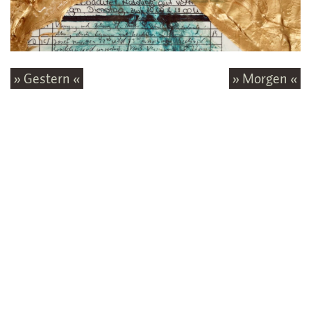
» Gestern «
» Morgen «