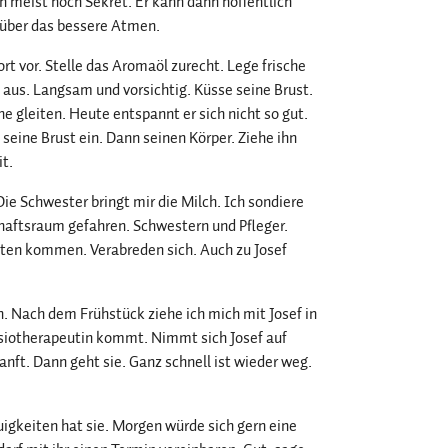
ich meist noch Sekret. Er kann dann hoffentlich
n über das bessere Atmen.
rt vor. Stelle das Aromaöl zurecht. Lege frische
 aus. Langsam und vorsichtig. Küsse seine Brust.
ne gleiten. Heute entspannt er sich nicht so gut.
seine Brust ein. Dann seinen Körper. Ziehe ihn
it.
e Schwester bringt mir die Milch. Ich sondiere
haftsraum gefahren. Schwestern und Pfleger.
euten kommen. Verabreden sich. Auch zu Josef
n. Nach dem Frühstück ziehe ich mich mit Josef in
ysiotherapeutin kommt. Nimmt sich Josef auf
sanft. Dann geht sie. Ganz schnell ist wieder weg.
uigkeiten hat sie. Morgen würde sich gern eine