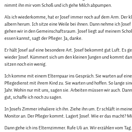
nimmt ihn mir vom Schoß und ich gehe Milch abpumpen.
Als ich wiederkomme, hat er Josef immer noch auf dem Arm. Der kle
albern herum. Ich sitze eine Weile bei ihnen. Dann nehme ich Jose
gehen wir in den Gemeinschaftsraum. Josef liegt auf meinem Schoß
essen kannst, sagt der Pfleger. Ja, danke.
Er hält Josef auf eine besondere Art. Josef bekommt gut Luft. Es ge
wieder Josef. Kümmert sich um den kleinen Jungen und kommt dann w
sitzen noch ein wenig.
Ich komme mit einem Elternpaar ins Gespräch. Sie warten auf einen 
Pflegedienst mit ihrem Kind zu. Sie warten und hoffen. So lange sind
Jahr. Wohin nur mit uns, sagen sie. Arbeiten müssen wir auch. Dann
gut, schaffe ich noch zu sagen.
In Josefs Zimmer inhaliere ich ihn. Ziehe ihn um. Er schläft in mein
Monitor an. Der Pfleger kommt. Lagert Josef. Wie er das macht? M
Dann gehe ich ins Elternzimmer. Rufe Uli an. Wir erzählen vom Tag.