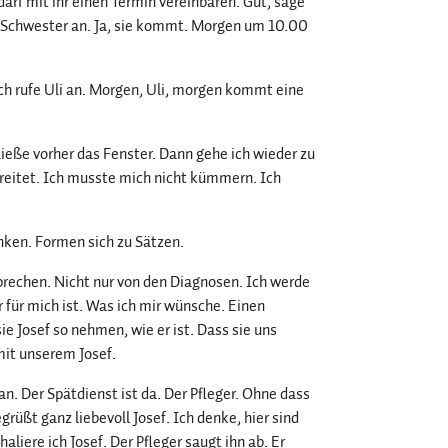
darf mit ihr einen Termin vereinbaren. Gut, sage
die Schwester an. Ja, sie kommt. Morgen um 10.00
 Ich rufe Uli an. Morgen, Uli, morgen kommt eine
ieße vorher das Fenster. Dann gehe ich wieder zu
ereitet. Ich musste mich nicht kümmern. Ich
nken. Formen sich zu Sätzen.
rechen. Nicht nur von den Diagnosen. Ich werde
 für mich ist. Was ich mir wünsche. Einen
e Josef so nehmen, wie er ist. Dass sie uns
mit unserem Josef.
an. Der Spätdienst ist da. Der Pfleger. Ohne dass
egrüßt ganz liebevoll Josef. Ich denke, hier sind
haliere ich Josef. Der Pfleger saugt ihn ab. Er