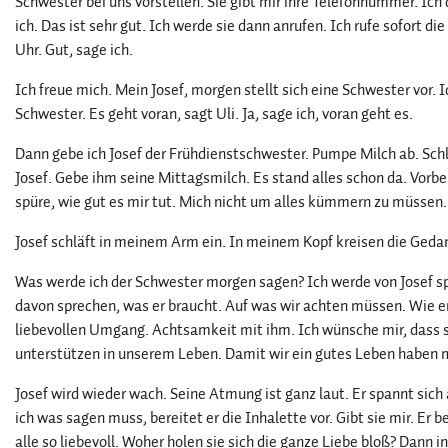
Schwester bei uns vorstellen. Sie gibt mir ihre Telefonnummer. Ich 
ich. Das ist sehr gut. Ich werde sie dann anrufen. Ich rufe sofort 
Uhr. Gut, sage ich.
Ich freue mich. Mein Josef, morgen stellt sich eine Schwester vor.
Schwester. Es geht voran, sagt Uli. Ja, sage ich, voran geht es.
Dann gebe ich Josef der Frühdienstschwester. Pumpe Milch ab. Schl
Josef. Gebe ihm seine Mittagsmilch. Es stand alles schon da. Vorb
spüre, wie gut es mir tut. Mich nicht um alles kümmern zu müssen.
Josef schläft in meinem Arm ein. In meinem Kopf kreisen die Geda
Was werde ich der Schwester morgen sagen? Ich werde von Josef sp
davon sprechen, was er braucht. Auf was wir achten müssen. Wie er
liebevollen Umgang. Achtsamkeit mit ihm. Ich wünsche mir, dass si
unterstützen in unserem Leben. Damit wir ein gutes Leben haben 
Josef wird wieder wach. Seine Atmung ist ganz laut. Er spannt sich 
ich was sagen muss, bereitet er die Inhalette vor. Gibt sie mir. Er b
alle so liebevoll. Woher holen sie sich die ganze Liebe bloß? Dann in