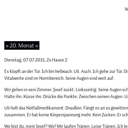
W
» 20. Monat «
Dienstag, 07.07.2015
, Zu Hause 2
Es klopft an der Tür. Ich bin hellwach. Uli. Auch. Ich gehe zur Tür. 
Vitalwerte sind im Normbereich. Seine Augen sind weit auf.
Wir gehen in sein Zimmer. Josef zuckt. Linksseitig. Seine Augen sc
Halte ihn. Küsse ihn. Drücke die Punkte. Zwischen seinen Augen. Unt
Uli holt das Notfallmedikament. Draußen. Fängt es an zu gewitter
zusammen. Er hat keine Körperspannung mehr. Kein Zucken. Er sch
Wo bist du, mein Josef? Wo? Mir laufen Tränen. Leise Tränen. Ich le