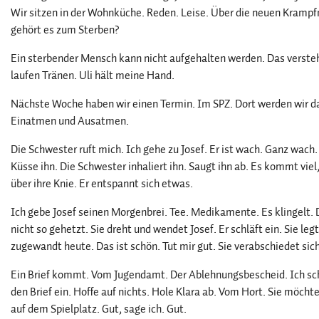
Wir sitzen in der Wohnküche. Reden. Leise. Über die neuen Kramp
gehört es zum Sterben?
Ein sterbender Mensch kann nicht aufgehalten werden. Das verstehe
laufen Tränen. Uli hält meine Hand.
Nächste Woche haben wir einen Termin. Im SPZ. Dort werden wir d
Einatmen und Ausatmen.
Die Schwester ruft mich. Ich gehe zu Josef. Er ist wach. Ganz wac
Küsse ihn. Die Schwester inhaliert ihn. Saugt ihn ab. Es kommt viel, 
über ihre Knie. Er entspannt sich etwas.
Ich gebe Josef seinen Morgenbrei. Tee. Medikamente. Es klingelt. D
nicht so gehetzt. Sie dreht und wendet Josef. Er schläft ein. Sie legt
zugewandt heute. Das ist schön. Tut mir gut. Sie verabschiedet sich
Ein Brief kommt. Vom Jugendamt. Der Ablehnungsbescheid. Ich sch
den Brief ein. Hoffe auf nichts. Hole Klara ab. Vom Hort. Sie möcht
auf dem Spielplatz. Gut, sage ich. Gut.