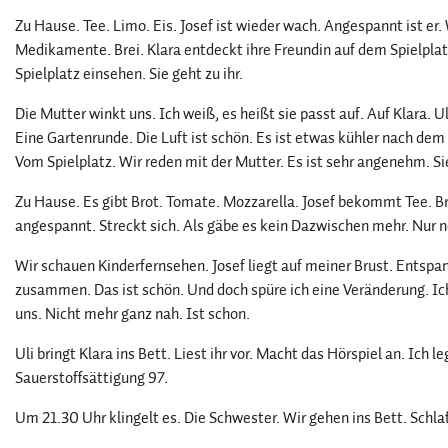
Zu Hause. Tee. Limo. Eis. Josef ist wieder wach. Angespannt ist er. 
Medikamente. Brei. Klara entdeckt ihre Freundin auf dem Spielpla
Spielplatz einsehen. Sie geht zu ihr.
Die Mutter winkt uns. Ich weiß, es heißt sie passt auf. Auf Klara. U
Eine Gartenrunde. Die Luft ist schön. Es ist etwas kühler nach de
Vom Spielplatz. Wir reden mit der Mutter. Es ist sehr angenehm. Sie
Zu Hause. Es gibt Brot. Tomate. Mozzarella. Josef bekommt Tee. Br
angespannt. Streckt sich. Als gäbe es kein Dazwischen mehr. Nur 
Wir schauen Kinderfernsehen. Josef liegt auf meiner Brust. Entsp
zusammen. Das ist schön. Und doch spüre ich eine Veränderung. Ich
uns. Nicht mehr ganz nah. Ist schon.
Uli bringt Klara ins Bett. Liest ihr vor. Macht das Hörspiel an. Ich l
Sauerstoffsättigung 97.
Um 21.30 Uhr klingelt es. Die Schwester. Wir gehen ins Bett. Schl