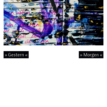
» Gestern «
» Morgen «