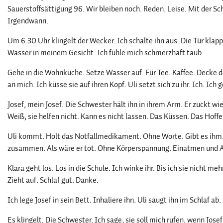
Sauerstoffsättigung 96. Wir bleiben noch. Reden. Leise. Mit der Sc
Irgendwann.
Um 6.30 Uhr klingelt der Wecker. Ich schalte ihn aus. Die Tür klap
Wasser in meinem Gesicht. Ich fühle mich schmerzhaft taub.
Gehe in die Wohnküche. Setze Wasser auf. Für Tee. Kaffee. Decke 
an mich. Ich küsse sie auf ihren Kopf. Uli setzt sich zu ihr. Ich. Ich
Josef, mein Josef. Die Schwester hält ihn in ihrem Arm. Er zuckt w
Weiß, sie helfen nicht. Kann es nicht lassen. Das Küssen. Das Hoffe
Uli kommt. Holt das Notfallmedikament. Ohne Worte. Gibt es ihm. Ic
zusammen. Als wäre er tot. Ohne Körperspannung. Einatmen und
Klara geht los. Los in die Schule. Ich winke ihr. Bis ich sie nicht m
Zieht auf. Schlaf gut. Danke.
Ich lege Josef in sein Bett. Inhaliere ihn. Uli saugt ihn im Schlaf ab.
Es klingelt. Die Schwester. Ich sage, sie soll mich rufen, wenn Josef 