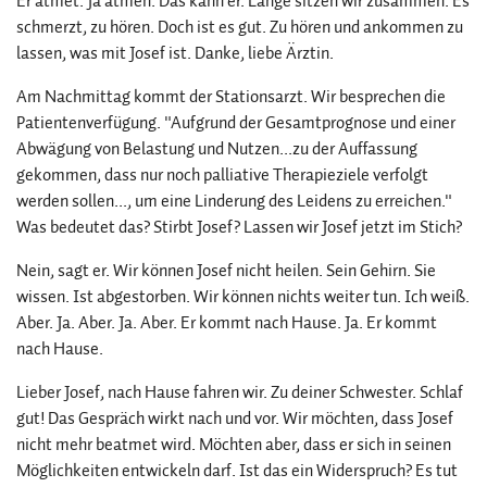
Er atmet. Ja atmen. Das kann er. Lange sitzen wir zusammen. Es
schmerzt, zu hören. Doch ist es gut. Zu hören und ankommen zu
lassen, was mit Josef ist. Danke, liebe Ärztin.
Am Nachmittag kommt der Stationsarzt. Wir besprechen die
Patientenverfügung. "Aufgrund der Gesamtprognose und einer
Abwägung von Belastung und Nutzen...zu der Auffassung
gekommen, dass nur noch palliative Therapieziele verfolgt
werden sollen..., um eine Linderung des Leidens zu erreichen."
Was bedeutet das? Stirbt Josef? Lassen wir Josef jetzt im Stich?
Nein, sagt er. Wir können Josef nicht heilen. Sein Gehirn. Sie
wissen. Ist abgestorben. Wir können nichts weiter tun. Ich weiß.
Aber. Ja. Aber. Ja. Aber. Er kommt nach Hause. Ja. Er kommt
nach Hause.
Lieber Josef, nach Hause fahren wir. Zu deiner Schwester. Schlaf
gut! Das Gespräch wirkt nach und vor. Wir möchten, dass Josef
nicht mehr beatmet wird. Möchten aber, dass er sich in seinen
Möglichkeiten entwickeln darf. Ist das ein Widerspruch? Es tut