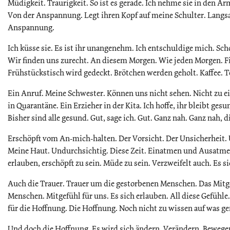
Müdigkeit. Traurigkeit. So ist es gerade. Ich nehme sie in den Arm.
Von der Anspannung. Legt ihren Kopf auf meine Schulter. Langs
Anspannung.
Ich küsse sie. Es ist ihr unangenehm. Ich entschuldige mich. Scho
Wir finden uns zurecht. An diesem Morgen. Wie jeden Morgen. F
Frühstückstisch wird gedeckt. Brötchen werden geholt. Kaffee. Te
Ein Anruf. Meine Schwester. Können uns nicht sehen. Nicht zu e
in Quarantäne. Ein Erzieher in der Kita. Ich hoffe, ihr bleibt gesund,
Bisher sind alle gesund. Gut, sage ich. Gut. Ganz nah. Ganz nah, d
Erschöpft vom An-mich-halten. Der Vorsicht. Der Unsicherheit.
Meine Haut. Undurchsichtig. Diese Zeit. Einatmen und Ausatmen
erlauben, erschöpft zu sein. Müde zu sein. Verzweifelt auch. Es s
Auch die Trauer. Trauer um die gestorbenen Menschen. Das Mitg
Menschen. Mitgefühl für uns. Es sich erlauben. All diese Gefühle.
für die Hoffnung. Die Hoffnung. Noch nicht zu wissen auf was ge
Und doch die Hoffnung. Es wird sich ändern. Verändern. Bewege