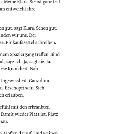
 Meine Klara. Sie ist ganz fest.
am entweicht ihre
n gut, sagt Klara. Schon gut.
inden wir uns. Der
e. Einkaufszettel schreiben.
inem Spaziergang treffen. Sind
 sage ich. Ja, sagt sie. Ja.
iese Krankheit. Nah.
 Ungewissheit. Ganz dünn.
. Erschöpft sein. Sich
ich erlauben.
efühl mit den erkrankten
 Damit wieder Platz ist. Platz
nau.
n. Hoffen darauf. Und weinen.