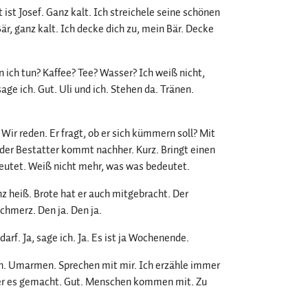
 ist Josef. Ganz kalt. Ich streichele seine schönen
r, ganz kalt. Ich decke dich zu, mein Bär. Decke
n ich tun? Kaffee? Tee? Wasser? Ich weiß nicht,
sage ich. Gut. Uli und ich. Stehen da. Tränen.
. Wir reden. Er fragt, ob er sich kümmern soll? Mit
, der Bestatter kommt nachher. Kurz. Bringt einen
edeutet. Weiß nicht mehr, was was bedeutet.
nz heiß. Brote hat er auch mitgebracht. Der
chmerz. Den ja. Den ja.
darf. Ja, sage ich. Ja. Es ist ja Wochenende.
h. Umarmen. Sprechen mit mir. Ich erzähle immer
hat er es gemacht. Gut. Menschen kommen mit. Zu