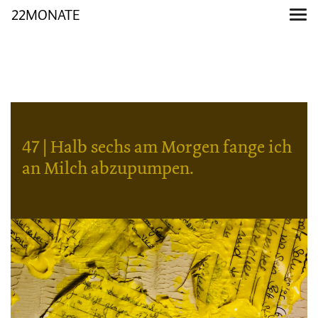
22MONATE
47 | Halb sechs am Morgen fange ich
an Milch abzupumpen.