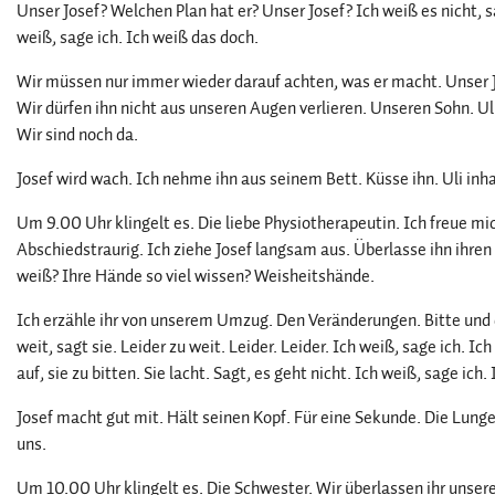
Unser Josef? Welchen Plan hat er? Unser Josef? Ich weiß es nicht, s
weiß, sage ich. Ich weiß das doch.
Wir müssen nur immer wieder darauf achten, was er macht. Unser Jos
Wir dürfen ihn nicht aus unseren Augen verlieren. Unseren Sohn. U
Wir sind noch da.
Josef wird wach. Ich nehme ihn aus seinem Bett. Küsse ihn. Uli inhal
Um 9.00 Uhr klingelt es. Die liebe Physiotherapeutin. Ich freue mich
Abschiedstraurig. Ich ziehe Josef langsam aus. Überlasse ihn ihren
weiß? Ihre Hände so viel wissen? Weisheitshände.
Ich erzähle ihr von unserem Umzug. Den Veränderungen. Bitte un
weit, sagt sie. Leider zu weit. Leider. Leider. Ich weiß, sage ich. Ic
auf, sie zu bitten. Sie lacht. Sagt, es geht nicht. Ich weiß, sage ic
Josef macht gut mit. Hält seinen Kopf. Für eine Sekunde. Die Lunge
uns.
Um 10.00 Uhr klingelt es. Die Schwester. Wir überlassen ihr unser