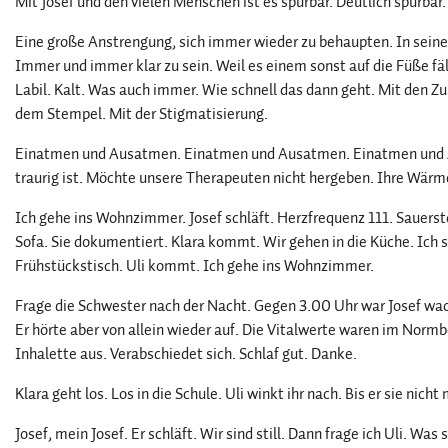
Mit Josef und den vielen Menschen ist es spürbar. Deutlich spürbar.
Eine große Anstrengung, sich immer wieder zu behaupten. In sein
Immer und immer klar zu sein. Weil es einem sonst auf die Füße fäl
Labil. Kalt. Was auch immer. Wie schnell das dann geht. Mit den 
dem Stempel. Mit der Stigmatisierung.
Einatmen und Ausatmen. Einatmen und Ausatmen. Einatmen und Au
traurig ist. Möchte unsere Therapeuten nicht hergeben. Ihre Wärme
Ich gehe ins Wohnzimmer. Josef schläft. Herzfrequenz 111. Sauerst
Sofa. Sie dokumentiert. Klara kommt. Wir gehen in die Küche. Ich 
Frühstückstisch. Uli kommt. Ich gehe ins Wohnzimmer.
Frage die Schwester nach der Nacht. Gegen 3.00 Uhr war Josef wach
Er hörte aber von allein wieder auf. Die Vitalwerte waren im Normbe
Inhalette aus. Verabschiedet sich. Schlaf gut. Danke.
Klara geht los. Los in die Schule. Uli winkt ihr nach. Bis er sie nicht
Josef, mein Josef. Er schläft. Wir sind still. Dann frage ich Uli. W