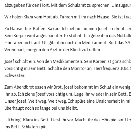
abzugeben für den Hort. Mit dem Schulamt zu sprechen. Umzugs
Wir holen Klara vom Hort ab. Fahren mit ihr nach Hause. Sie ist trau
Zu Hause. Tee. Kaffee. Kakao. Ich nehme meinen Josef. Er dreht se
Sein Körper wird angespannter. Er stöhnt. Ich gebe ihm das Notfal
Hört aber nicht auf. Uli gibt ihm noch ein Medikament. Ruft das S
Vereinbart, morgen den Arzt in der Klinik zu treffen.
Josef schläft ein. Von den Medikamenten. Sein Körper ist ganz schl
vorsichtig in sein Bett. Schalte den Monitor an. Herzfrequenz 108.
Schwester.
Zum Abendbrot essen wir Brot. Josef bekommt im Schlaf ein wenig B
ihn ab. Ich ziehe Josef vorsichtig um. Lege ihn wieder in sein Bett. E
Unser Josef. Weit weg. Weit weg. Ich spüre eine Unsicherheit in mir
überhaupt noch so lange bei uns bleibt.
Uli bringt Klara ins Bett. Liest ihr vor. Macht ihr das Hörspiel an.
ins Bett. Schlafen spät.