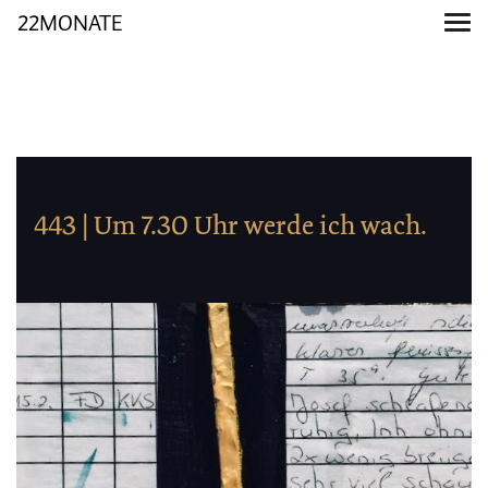
22MONATE
443 | Um 7.30 Uhr werde ich wach.