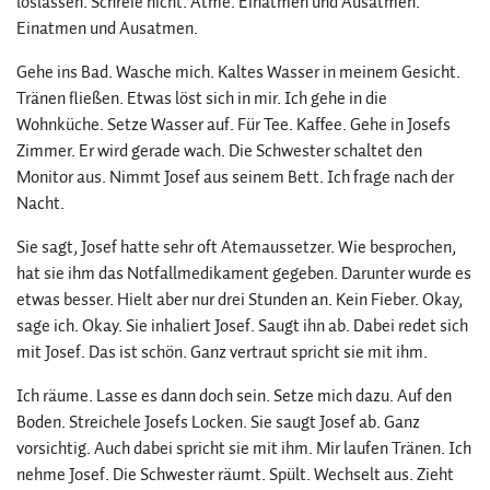
loslassen. Schreie nicht. Atme. Einatmen und Ausatmen.
Einatmen und Ausatmen.
Gehe ins Bad. Wasche mich. Kaltes Wasser in meinem Gesicht.
Tränen fließen. Etwas löst sich in mir. Ich gehe in die
Wohnküche. Setze Wasser auf. Für Tee. Kaffee. Gehe in Josefs
Zimmer. Er wird gerade wach. Die Schwester schaltet den
Monitor aus. Nimmt Josef aus seinem Bett. Ich frage nach der
Nacht.
Sie sagt, Josef hatte sehr oft Atemaussetzer. Wie besprochen,
hat sie ihm das Notfallmedikament gegeben. Darunter wurde es
etwas besser. Hielt aber nur drei Stunden an. Kein Fieber. Okay,
sage ich. Okay. Sie inhaliert Josef. Saugt ihn ab. Dabei redet sich
mit Josef. Das ist schön. Ganz vertraut spricht sie mit ihm.
Ich räume. Lasse es dann doch sein. Setze mich dazu. Auf den
Boden. Streichele Josefs Locken. Sie saugt Josef ab. Ganz
vorsichtig. Auch dabei spricht sie mit ihm. Mir laufen Tränen. Ich
nehme Josef. Die Schwester räumt. Spült. Wechselt aus. Zieht