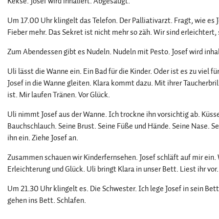
Kekse. Josef wird inhaliert. Abgesaugt.
Um 17.00 Uhr klingelt das Telefon. Der Palliativarzt. Fragt, wie es J
Fieber mehr. Das Sekret ist nicht mehr so zäh. Wir sind erleichtert, 
Zum Abendessen gibt es Nudeln. Nudeln mit Pesto. Josef wird inha
Uli lässt die Wanne ein. Ein Bad für die Kinder. Oder ist es zu viel für
Josef in die Wanne gleiten. Klara kommt dazu. Mit ihrer Taucherbr
ist. Mir laufen Tränen. Vor Glück.
Uli nimmt Josef aus der Wanne. Ich trockne ihn vorsichtig ab. Küs
Bauchschlauch. Seine Brust. Seine Füße und Hände. Seine Nase. S
ihn ein. Ziehe Josef an.
Zusammen schauen wir Kinderfernsehen. Josef schläft auf mir ein.
Erleichterung und Glück. Uli bringt Klara in unser Bett. Liest ihr vor
Um 21.30 Uhr klingelt es. Die Schwester. Ich lege Josef in sein Bet
gehen ins Bett. Schlafen.