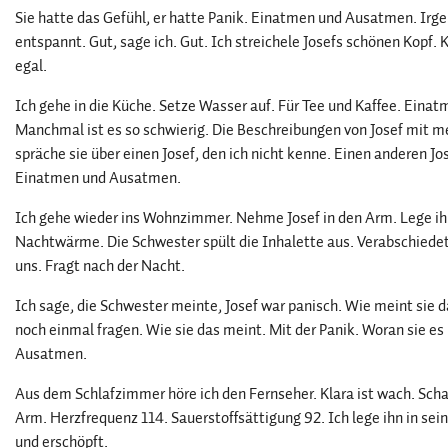
Sie hatte das Gefühl, er hatte Panik. Einatmen und Ausatmen. Irgend
entspannt. Gut, sage ich. Gut. Ich streichele Josefs schönen Kopf. 
egal.
Ich gehe in die Küche. Setze Wasser auf. Für Tee und Kaffee. Eina
Manchmal ist es so schwierig. Die Beschreibungen von Josef mit
spräche sie über einen Josef, den ich nicht kenne. Einen anderen Jo
Einatmen und Ausatmen.
Ich gehe wieder ins Wohnzimmer. Nehme Josef in den Arm. Lege ih
Nachtwärme. Die Schwester spült die Inhalette aus. Verabschiedet 
uns. Fragt nach der Nacht.
Ich sage, die Schwester meinte, Josef war panisch. Wie meint sie da
noch einmal fragen. Wie sie das meint. Mit der Panik. Woran sie es
Ausatmen.
Aus dem Schlafzimmer höre ich den Fernseher. Klara ist wach. Schau
Arm. Herzfrequenz 114. Sauerstoffsättigung 92. Ich lege ihn in sein
und erschöpft.