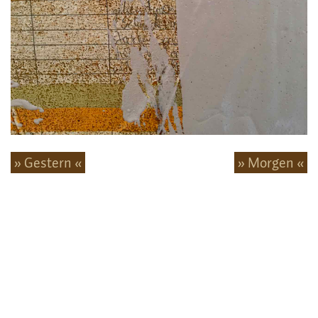
» Gestern «
» Morgen «