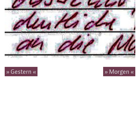
» Gestern «
» Morgen «