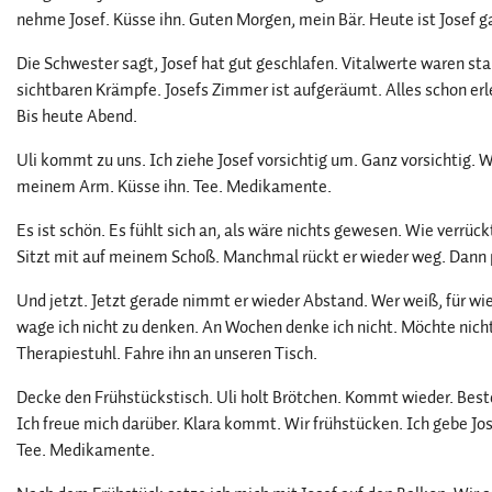
nehme Josef. Küsse ihn. Guten Morgen, mein Bär. Heute ist Josef g
Die Schwester sagt, Josef hat gut geschlafen. Vitalwerte waren stabi
sichtbaren Krämpfe. Josefs Zimmer ist aufgeräumt. Alles schon erl
Bis heute Abend.
Uli kommt zu uns. Ich ziehe Josef vorsichtig um. Ganz vorsichtig. 
meinem Arm. Küsse ihn. Tee. Medikamente.
Es ist schön. Es fühlt sich an, als wäre nichts gewesen. Wie verrück
Sitzt mit auf meinem Schoß. Manchmal rückt er wieder weg. Dann plö
Und jetzt. Jetzt gerade nimmt er wieder Abstand. Wer weiß, für w
wage ich nicht zu denken. An Wochen denke ich nicht. Möchte nicht
Therapiestuhl. Fahre ihn an unseren Tisch.
Decke den Frühstückstisch. Uli holt Brötchen. Kommt wieder. Beste
Ich freue mich darüber. Klara kommt. Wir frühstücken. Ich gebe Jo
Tee. Medikamente.