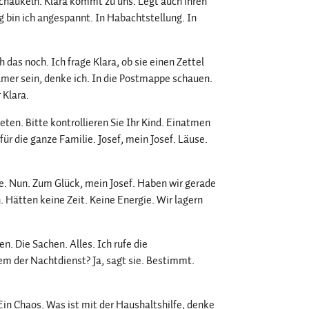
schaukeln. Klara kommt zu uns. Legt auch ihren
ig bin ich angespannt. In Habachtstellung. In
h das noch. Ich frage Klara, ob sie einen Zettel
mer sein, denke ich. In die Postmappe schauen.
 Klara.
eten. Bitte kontrollieren Sie Ihr Kind. Einatmen
ür die ganze Familie. Josef, mein Josef. Läuse.
che. Nun. Zum Glück, mein Josef. Haben wir gerade
. Hätten keine Zeit. Keine Energie. Wir lagern
. Die Sachen. Alles. Ich rufe die
em der Nachtdienst? Ja, sagt sie. Bestimmt.
in Chaos. Was ist mit der Haushaltshilfe, denke