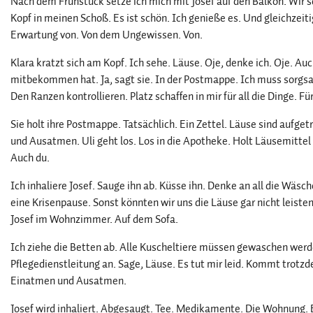
Nach dem Frühstück setze ich mich mit Josef auf den Balkon. Wir 
Kopf in meinen Schoß. Es ist schön. Ich genieße es. Und gleichzeit
Erwartung von. Von dem Ungewissen. Von.
Klara kratzt sich am Kopf. Ich sehe. Läuse. Oje, denke ich. Oje. Auc
mitbekommen hat. Ja, sagt sie. In der Postmappe. Ich muss sorgsa
Den Ranzen kontrollieren. Platz schaffen in mir für all die Dinge. Für
Sie holt ihre Postmappe. Tatsächlich. Ein Zettel. Läuse sind aufgetr
und Ausatmen. Uli geht los. Los in die Apotheke. Holt Läusemittel f
Auch du.
Ich inhaliere Josef. Sauge ihn ab. Küsse ihn. Denke an all die Wäs
eine Krisenpause. Sonst könnten wir uns die Läuse gar nicht leisten
Josef im Wohnzimmer. Auf dem Sofa.
Ich ziehe die Betten ab. Alle Kuscheltiere müssen gewaschen werden
Pflegedienstleitung an. Sage, Läuse. Es tut mir leid. Kommt trotzd
Einatmen und Ausatmen.
Josef wird inhaliert. Abgesaugt. Tee. Medikamente. Die Wohnung. E