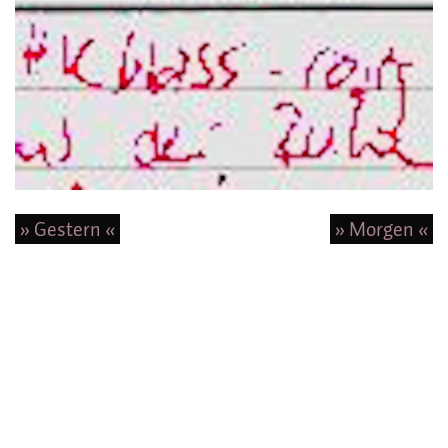
» Gestern «
» Morgen «