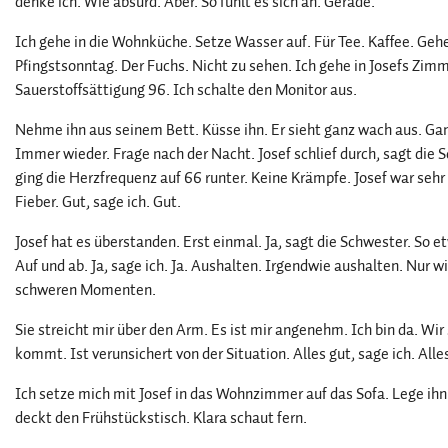
denke ich. Wie absurd. Aber. So fühlt es sich an. Gerade.
Ich gehe in die Wohnküche. Setze Wasser auf. Für Tee. Kaffee. Gehe
Pfingstsonntag. Der Fuchs. Nicht zu sehen. Ich gehe in Josefs Zimm
Sauerstoffsättigung 96. Ich schalte den Monitor aus.
Nehme ihn aus seinem Bett. Küsse ihn. Er sieht ganz wach aus. Gan
Immer wieder. Frage nach der Nacht. Josef schlief durch, sagt die 
ging die Herzfrequenz auf 66 runter. Keine Krämpfe. Josef war se
Fieber. Gut, sage ich. Gut.
Josef hat es überstanden. Erst einmal. Ja, sagt die Schwester. So e
Auf und ab. Ja, sage ich. Ja. Aushalten. Irgendwie aushalten. Nur w
schweren Momenten.
Sie streicht mir über den Arm. Es ist mir angenehm. Ich bin da. Wir 
kommt. Ist verunsichert von der Situation. Alles gut, sage ich. All
Ich setze mich mit Josef in das Wohnzimmer auf das Sofa. Lege ihn m
deckt den Frühstückstisch. Klara schaut fern.