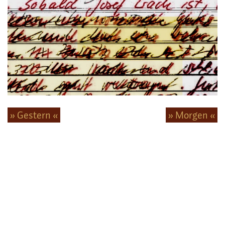
» Gestern «
» Morgen «