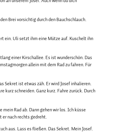
schön an unserem Josef. Auch wenn du dich
 den Brei vorsichtig durch den Bauchschlauch.
t ein. Uli setzt ihm eine Mütze auf. Kuschelt ihn
ntlang einer Kirschallee. Es ist wunderschön. Das
Samstagmorgen allein mit dem Rad zu fahren. Für
as Sekret ist etwas zäh. Er wird Josef inhalieren.
are kurz schneiden. Ganz kurz. Fahre zurück. Durch
lle mein Rad ab. Dann gehen wir los. Ich küsse
t er nach rechts gedreht.
uch aus. Lass es fließen. Das Sekret. Mein Josef.