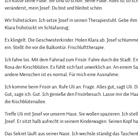
Ich küsse seine Füße. Sie sind so schön. Seine Füße. Alles ist so 
veränderst, mein Josef. Du bist und bleibst schön.
Wir frühstücken. Ich setze Josef in seinen Therapiestuhl. Gebe ihm
Klara frühstückt im Schlafanzug.
Es klingelt. Die Geschwisterkinder. Holen Klara ab. Josef schlummer
ein. Stellt ihn vor die Balkontür. Frischlufttherapie.
Ich fahre los. Mit dem Fahrrad zum Frisör. Fahre durch die Stadt. E
Rosa der Kirschblüten. Es fühlt sich fast unwirklich an. An einem 
andere Menschen ist es normal. Für mich eine Ausnahme.
Ich komme beim Frisör an. Rufe Uli an. Frage. Alles gut, sagt Uli. D
Gut, sage ich. Gut. Ich genieße den Frisörbesuch. Lasse mir die Ha
die Kischblütenallee.
Treffe Uli mit Josef vor unserm Haus. Sie wollen spazieren. Ich ste
Josef. Er sitzt halb aufrecht in seinem Kinderwagen. Seinen Kopf ha
Das Sekret läuft aus seiner Nase. Ich wechsle ständig das Taschent