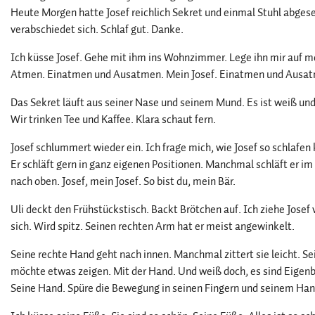
Heute Morgen hatte Josef reichlich Sekret und einmal Stuhl abgese
verabschiedet sich. Schlaf gut. Danke.
Ich küsse Josef. Gehe mit ihm ins Wohnzimmer. Lege ihn mir auf me
Atmen. Einatmen und Ausatmen. Mein Josef. Einatmen und Ausa
Das Sekret läuft aus seiner Nase und seinem Mund. Es ist weiß un
Wir trinken Tee und Kaffee. Klara schaut fern.
Josef schlummert wieder ein. Ich frage mich, wie Josef so schlafen
Er schläft gern in ganz eigenen Positionen. Manchmal schläft er i
nach oben. Josef, mein Josef. So bist du, mein Bär.
Uli deckt den Frühstückstisch. Backt Brötchen auf. Ich ziehe Josef 
sich. Wird spitz. Seinen rechten Arm hat er meist angewinkelt.
Seine rechte Hand geht nach innen. Manchmal zittert sie leicht. S
möchte etwas zeigen. Mit der Hand. Und weiß doch, es sind Eigen
Seine Hand. Spüre die Bewegung in seinen Fingern und seinem Ha