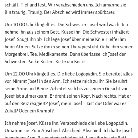
schläft. Tief und fest. Wir verabschieden uns. Ich umarme sie.
Bin traurig. Traurig. Der Abschied wird immer spürbarer.
Um 10.00 Uhr klingelt es. Die Schwester. Josef wird wach. Ich
nehme ihn aus seinem Bett. Küsse ihn. Die Schwester inhaliert
Josef. Saugt ihn ab. Ich lege Josef über meine Knie. Helfe ihm
beim Atmen. Setze ihn in seinen Therapiestuhl. Gebe ihm seinen
Morgenbrei. Tee. Medikamente. Dann überlasse ich Josef der
Schwester. Packe Kisten. Kiste um Kiste.
Um 12.00 Uhr klingelt es. Die liebe Logopädin. Sie bereitet alles
vor. Nimmt Josef in den Arm. Ich setze mich zu ihr. Sie berührt
seine Arme und Beine. Arbeitet sich bis zu seinem Gesicht vor.
Josef ist aufmerksam. Er dreht seinen Kopf. Nach rechts. Hat er
auf den Reiz reagiert? Josef, mein Josef. Hast du? Oder war es
Zufall? Oder ein Krampf?
Ich nehme Josef. Küsse ihn. Verabschiede die liebe Logopädin.
Umarme sie. Zum Abschied. Abschied. Abschied. Ich halte Josef
in meinem Arm. Bis er eingeschlafen ist. Lege ihn in sein Bett.