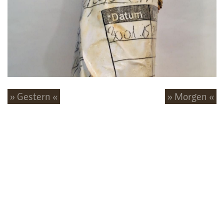
» Gestern «
» Morgen «