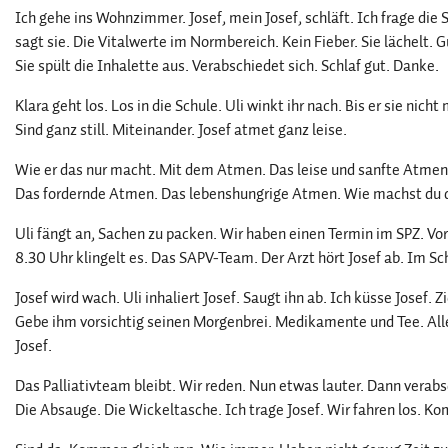
Ich gehe ins Wohnzimmer. Josef, mein Josef, schläft. Ich frage die 
sagt sie. Die Vitalwerte im Normbereich. Kein Fieber. Sie lächelt. G
Sie spült die Inhalette aus. Verabschiedet sich. Schlaf gut. Danke.
Klara geht los. Los in die Schule. Uli winkt ihr nach. Bis er sie nic
Sind ganz still. Miteinander. Josef atmet ganz leise.
Wie er das nur macht. Mit dem Atmen. Das leise und sanfte Atmen
Das fordernde Atmen. Das lebenshungrige Atmen. Wie machst du d
Uli fängt an, Sachen zu packen. Wir haben einen Termin im SPZ. Vo
8.30 Uhr klingelt es. Das SAPV-Team. Der Arzt hört Josef ab. Im Sch
Josef wird wach. Uli inhaliert Josef. Saugt ihn ab. Ich küsse Josef.
Gebe ihm vorsichtig seinen Morgenbrei. Medikamente und Tee. Alle
Josef.
Das Palliativteam bleibt. Wir reden. Nun etwas lauter. Dann verabsc
Die Absauge. Die Wickeltasche. Ich trage Josef. Wir fahren los. 