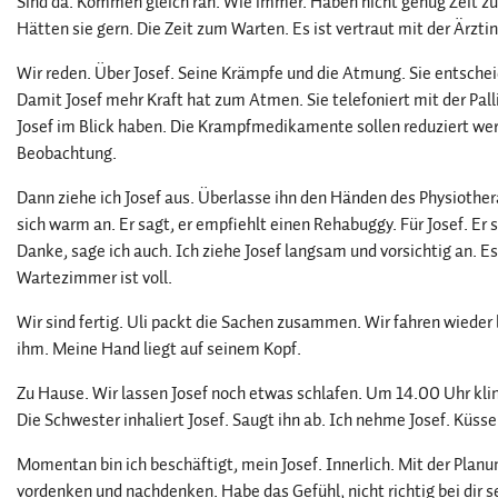
Sind da. Kommen gleich ran. Wie immer. Haben nicht genug Zeit zum
Hätten sie gern. Die Zeit zum Warten. Es ist vertraut mit der Ärzti
Wir reden. Über Josef. Seine Krämpfe und die Atmung. Sie entsch
Damit Josef mehr Kraft hat zum Atmen. Sie telefoniert mit der Pallia
Josef im Blick haben. Die Krampfmedikamente sollen reduziert wer
Beobachtung.
Dann ziehe ich Josef aus. Überlasse ihn den Händen des Physiotherap
sich warm an. Er sagt, er empfiehlt einen Rehabuggy. Für Josef. Er 
Danke, sage ich auch. Ich ziehe Josef langsam und vorsichtig an. E
Wartezimmer ist voll.
Wir sind fertig. Uli packt die Sachen zusammen. Wir fahren wieder 
ihm. Meine Hand liegt auf seinem Kopf.
Zu Hause. Wir lassen Josef noch etwas schlafen. Um 14.00 Uhr klin
Die Schwester inhaliert Josef. Saugt ihn ab. Ich nehme Josef. Küsse 
Momentan bin ich beschäftigt, mein Josef. Innerlich. Mit der Plan
vordenken und nachdenken. Habe das Gefühl, nicht richtig bei dir s