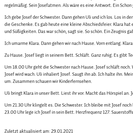
regelmäßig. Sein Josefatmen. Als wäre es eine Antwort. Ein Schon
Ich gebe Josef der Schwester. Dann gehen Uli und ich los. Los in den 
die Geschenke. Es gab heute eine kleine Abschiedsfeier. Klara ha
und Süßigkeiten. Das war schön, sagt sie. So schön. Ein Zeugnis gab 
Ich umarme Klara. Dann gehen wir nach Hause. Vorn entlang. Klara 
Zu Hause. Josef liegt in seinem Bett. Schläft. Ganz ruhig. Es gibt T
Um 18.00 Uhr geht die Schwester nach Hause. Josef schläft noch.
Josef wird wach. Uli inhaliert Josef. Saugt ihn ab. Ich halte ihn. M
um. Zusammen schauen wir Kinderfernsehen.
Uli bringt Klara in unser Bett. Liest ihr vor. Macht das Hörspiel an. J
Um 21.30 Uhr klingelt es. Die Schwester. Ich bleibe mit Josef noch 
23.00 Uhr lege ich Josef in sein Bett. Herzfrequenz 127. Sauerstoffs
Zuletzt aktualisiert am: 29.01.2021