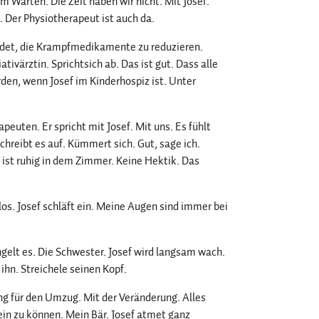
 Warten. Die Zeit haben wir nicht. Mit Josef.
n. Der Physiotherapeut ist auch da.
eidet, die Krampfmedikamente zu reduzieren.
tivärztin. Sprichtsich ab. Das ist gut. Dass alle
den, wenn Josef im Kinderhospiz ist. Unter
euten. Er spricht mit Josef. Mit uns. Es fühlt
schreibt es auf. Kümmert sich. Gut, sage ich.
s ist ruhig in dem Zimmer. Keine Hektik. Das
los. Josef schläft ein. Meine Augen sind immer bei
gelt es. Die Schwester. Josef wird langsam wach.
ihn. Streichele seinen Kopf.
ung für den Umzug. Mit der Veränderung. Alles
ein zu können. Mein Bär. Josef atmet ganz