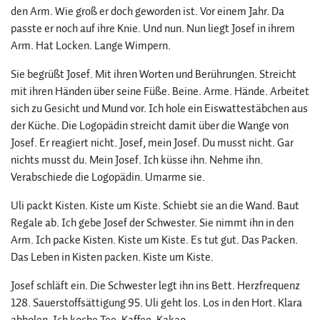
den Arm. Wie groß er doch geworden ist. Vor einem Jahr. Da
passte er noch auf ihre Knie. Und nun. Nun liegt Josef in ihrem
Arm. Hat Locken. Lange Wimpern.
Sie begrüßt Josef. Mit ihren Worten und Berührungen. Streicht
mit ihren Händen über seine Füße. Beine. Arme. Hände. Arbeitet
sich zu Gesicht und Mund vor. Ich hole ein Eiswattestäbchen aus
der Küche. Die Logopädin streicht damit über die Wange von
Josef. Er reagiert nicht. Josef, mein Josef. Du musst nicht. Gar
nichts musst du. Mein Josef. Ich küsse ihn. Nehme ihn.
Verabschiede die Logopädin. Umarme sie.
Uli packt Kisten. Kiste um Kiste. Schiebt sie an die Wand. Baut
Regale ab. Ich gebe Josef der Schwester. Sie nimmt ihn in den
Arm. Ich packe Kisten. Kiste um Kiste. Es tut gut. Das Packen.
Das Leben in Kisten packen. Kiste um Kiste.
Josef schläft ein. Die Schwester legt ihn ins Bett. Herzfrequenz
128. Sauerstoffsättigung 95. Uli geht los. Los in den Hort. Klara
abholen. Ich koche Tee. Kaffee. Kakao.