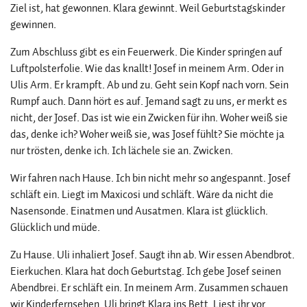
Ziel ist, hat gewonnen. Klara gewinnt. Weil Geburtstagskinder
gewinnen.
Zum Abschluss gibt es ein Feuerwerk. Die Kinder springen auf
Luftpolsterfolie. Wie das knallt! Josef in meinem Arm. Oder in
Ulis Arm. Er krampft. Ab und zu. Geht sein Kopf nach vorn. Sein
Rumpf auch. Dann hört es auf. Jemand sagt zu uns, er merkt es
nicht, der Josef. Das ist wie ein Zwicken für ihn. Woher weiß sie
das, denke ich? Woher weiß sie, was Josef fühlt? Sie möchte ja
nur trösten, denke ich. Ich lächele sie an. Zwicken.
Wir fahren nach Hause. Ich bin nicht mehr so angespannt. Josef
schläft ein. Liegt im Maxicosi und schläft. Wäre da nicht die
Nasensonde. Einatmen und Ausatmen. Klara ist glücklich.
Glücklich und müde.
Zu Hause. Uli inhaliert Josef. Saugt ihn ab. Wir essen Abendbrot.
Eierkuchen. Klara hat doch Geburtstag. Ich gebe Josef seinen
Abendbrei. Er schläft ein. In meinem Arm. Zusammen schauen
wir Kinderfernsehen. Uli bringt Klara ins Bett. Liest ihr vor.