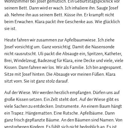
Wohnzimmer bei Josef gemütlich. Ein Geburtstagspicknick vor
seinem Bett. Dann wird er wach. Ich inhaliere ihn. Sauge Josef
ab. Nehme ihn aus seinem Bett. Küsse ihn. Er krampft nicht
beim Erwachen. Klara packt ihre Geschenke aus. Wie glücklich
sie ist.
Heute fahren wir zusammen zur Apfelbaumwiese. Ich ziehe
Josef vorsichtig um. Ganz vorsichtig. Damit die Nasensonde
nicht rausrutscht. Uli packt die Absauge ein, Spritzen, Katheter,
Brei, Windelzeug, Badezeug für Klara, eine Decke und viele, viele
Kissen. Dann fahren wir los. Wir als Familie. Ich bin angespannt.
Sitze mit Josef hinten. Die Absauge vor meinen Füßen. Klara
sitzt vorn. Sie ist ganz stolz darauf.
Auf der Wiese. Wir werden herzlich empfangen. Dürfen uns auf
große Kissen setzen. Ein Zelt steht dort. Auf der Wiese gibt es
viele Sachen zu entdecken. Instrumente. An einem Baum hängt
ein Trapez. Hängematten. Eine Rutsche. Apfelbäume. Dann
ganz frisch gepflanzte Bäume. An den Bäumen sind Namen. Von
verstorbenen Kindern. Es fühlt sich nicht bedrohlich an. Es ist