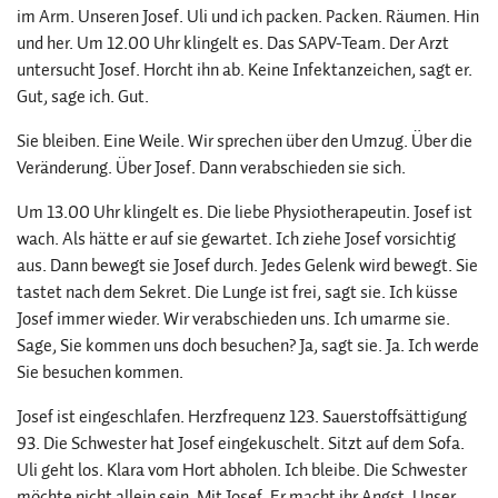
im Arm. Unseren Josef. Uli und ich packen. Packen. Räumen. Hin
und her. Um 12.00 Uhr klingelt es. Das SAPV-Team. Der Arzt
untersucht Josef. Horcht ihn ab. Keine Infektanzeichen, sagt er.
Gut, sage ich. Gut.
Sie bleiben. Eine Weile. Wir sprechen über den Umzug. Über die
Veränderung. Über Josef. Dann verabschieden sie sich.
Um 13.00 Uhr klingelt es. Die liebe Physiotherapeutin. Josef ist
wach. Als hätte er auf sie gewartet. Ich ziehe Josef vorsichtig
aus. Dann bewegt sie Josef durch. Jedes Gelenk wird bewegt. Sie
tastet nach dem Sekret. Die Lunge ist frei, sagt sie. Ich küsse
Josef immer wieder. Wir verabschieden uns. Ich umarme sie.
Sage, Sie kommen uns doch besuchen? Ja, sagt sie. Ja. Ich werde
Sie besuchen kommen.
Josef ist eingeschlafen. Herzfrequenz 123. Sauerstoffsättigung
93. Die Schwester hat Josef eingekuschelt. Sitzt auf dem Sofa.
Uli geht los. Klara vom Hort abholen. Ich bleibe. Die Schwester
möchte nicht allein sein. Mit Josef. Er macht ihr Angst. Unser