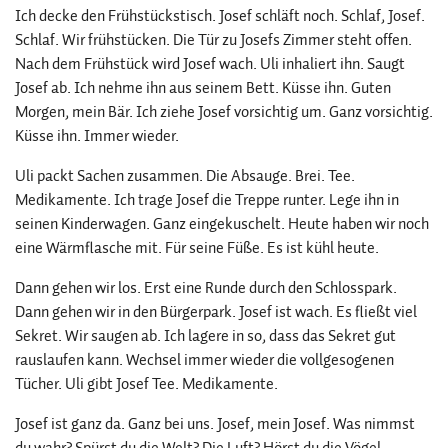
Ich decke den Frühstückstisch. Josef schläft noch. Schlaf, Josef.
Schlaf. Wir frühstücken. Die Tür zu Josefs Zimmer steht offen.
Nach dem Frühstück wird Josef wach. Uli inhaliert ihn. Saugt
Josef ab. Ich nehme ihn aus seinem Bett. Küsse ihn. Guten
Morgen, mein Bär. Ich ziehe Josef vorsichtig um. Ganz vorsichtig.
Küsse ihn. Immer wieder.
Uli packt Sachen zusammen. Die Absauge. Brei. Tee.
Medikamente. Ich trage Josef die Treppe runter. Lege ihn in
seinen Kinderwagen. Ganz eingekuschelt. Heute haben wir noch
eine Wärmflasche mit. Für seine Füße. Es ist kühl heute.
Dann gehen wir los. Erst eine Runde durch den Schlosspark.
Dann gehen wir in den Bürgerpark. Josef ist wach. Es fließt viel
Sekret. Wir saugen ab. Ich lagere in so, dass das Sekret gut
rauslaufen kann. Wechsel immer wieder die vollgesogenen
Tücher. Uli gibt Josef Tee. Medikamente.
Josef ist ganz da. Ganz bei uns. Josef, mein Josef. Was nimmst
du wahr? Spürst du die Welt? Die Luft? Hörst du die Vögel