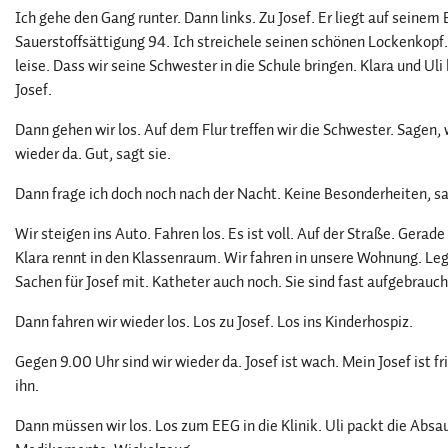
Ich gehe den Gang runter. Dann links. Zu Josef. Er liegt auf seinem
Sauerstoffsättigung 94. Ich streichele seinen schönen Lockenkopf.
leise. Dass wir seine Schwester in die Schule bringen. Klara und Ul
Josef.
Dann gehen wir los. Auf dem Flur treffen wir die Schwester. Sagen
wieder da. Gut, sagt sie.
Dann frage ich doch noch nach der Nacht. Keine Besonderheiten, sag
Wir steigen ins Auto. Fahren los. Es ist voll. Auf der Straße. Gera
Klara rennt in den Klassenraum. Wir fahren in unsere Wohnung. 
Sachen für Josef mit. Katheter auch noch. Sie sind fast aufgebrauc
Dann fahren wir wieder los. Los zu Josef. Los ins Kinderhospiz.
Gegen 9.00 Uhr sind wir wieder da. Josef ist wach. Mein Josef ist f
ihn.
Dann müssen wir los. Los zum EEG in die Klinik. Uli packt die Absau