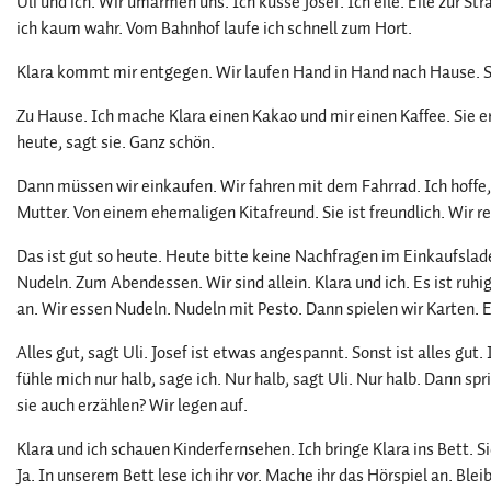
Uli und ich. Wir umarmen uns. Ich küsse Josef. Ich eile. Eile zur S
ich kaum wahr. Vom Bahnhof laufe ich schnell zum Hort.
Klara kommt mir entgegen. Wir laufen Hand in Hand nach Hause. Sie
Zu Hause. Ich mache Klara einen Kakao und mir einen Kaffee. Sie er
heute, sagt sie. Ganz schön.
Dann müssen wir einkaufen. Wir fahren mit dem Fahrrad. Ich hoffe,
Mutter. Von einem ehemaligen Kitafreund. Sie ist freundlich. Wir red
Das ist gut so heute. Heute bitte keine Nachfragen im Einkaufslad
Nudeln. Zum Abendessen. Wir sind allein. Klara und ich. Es ist ruhi
an. Wir essen Nudeln. Nudeln mit Pesto. Dann spielen wir Karten. E
Alles gut, sagt Uli. Josef ist etwas angespannt. Sonst ist alles gut. I
fühle mich nur halb, sage ich. Nur halb, sagt Uli. Nur halb. Dann spri
sie auch erzählen? Wir legen auf.
Klara und ich schauen Kinderfernsehen. Ich bringe Klara ins Bett. Sie
Ja. In unserem Bett lese ich ihr vor. Mache ihr das Hörspiel an. Bleib