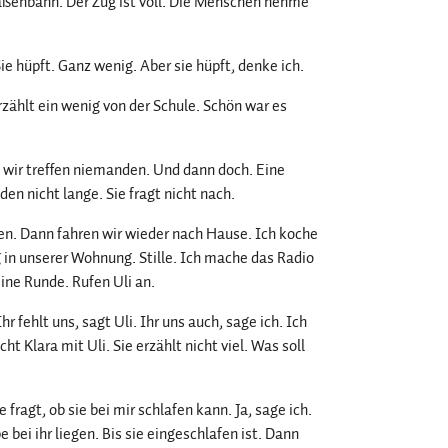
traßenbahn. Der Zug ist voll. Die Menschen nehme
 hüpft. Ganz wenig. Aber sie hüpft, denke ich.
zählt ein wenig von der Schule. Schön war es
 wir treffen niemanden. Und dann doch. Eine
en nicht lange. Sie fragt nicht nach.
en. Dann fahren wir wieder nach Hause. Ich koche
g in unserer Wohnung. Stille. Ich mache das Radio
ine Runde. Rufen Uli an.
hr fehlt uns, sagt Uli. Ihr uns auch, sage ich. Ich
cht Klara mit Uli. Sie erzählt nicht viel. Was soll
 fragt, ob sie bei mir schlafen kann. Ja, sage ich.
e bei ihr liegen. Bis sie eingeschlafen ist. Dann