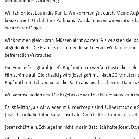
Medikamente. Wickelzeug.
Wir fahren los. Los in die Klinik. Wir kommen gut durch. Meine Auge
konzentriert. Uli fährt ins Parkhaus. Von da müssen wir ein Stück la
die anderen Dinge.
Wir kommen gleich dran. Müssen nicht warten. Als wüssten sie, da
abgedunkelt. Die Frau. Es ist immer dieselbe Frau. Wir kennen sie
befremdlich Vertrautes.
Die Frau befestigt auf Josefs Kopf mit einer weißen Paste die Elekt
Hirnströme auf. Gleichzeitig wird Josef gefilmt. Nach 30 Minuten i
Kopf entfernt. Ich versuche, die Paste aus Josefs schönem Haar zu
Wir verabschieden uns. Die Ergebnisse wird die Neuropädiaterin mit
Es ist Mittag, als wir wieder im Kinderhospiz sind. Uli verstaut di
Josef. Uli inhaliert ihn. Saugt Josef ab. Dann halte ich meinen Josef.
Josef schläft ein. Ich lege ihn nicht in sein Bett. Ich halte Josef. D