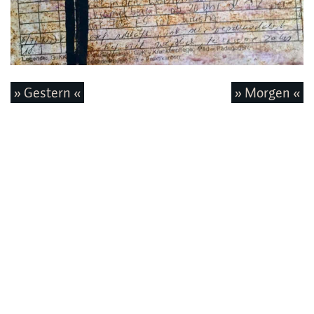
» Gestern «
» Morgen «