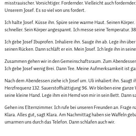
misstrauischer. Vorsichtiger. Fordernder. Vielleicht auch fordernder.
Unserem Josef. Es so viel von uns fordert.
Ich halte Josef. Küsse ihn. Spüre seine warme Haut. Seinen Körper
schneller. Sein Körper angespannt. Ich messe seine Temperatur. 38
Ich gebe Josef Ibuprofen. Inhaliere ihn. Sauge ihn ab. Lege ihn üb
seinen Rücken. Dann schläft er ein. Mein Josef. Ich lege ihn in sei
Zusammen gehen wir in den Gemeinschaftsraum. Zum Abendessen. 
Ich gebe Josef wenig Brei. Dann Tee. Meine Aufmerksamkeit ist gan
Nach dem Abendessen ziehe ich Josef um. Uli inhaliert ihn. Saugt ih
Herzfrequenz 132. Sauerstoffsättigung 96. Wir bleiben eine ganze W
seine kleine Hand. Lege ihm ein Hemd von mir in sein Bett. Dann s
Gehen ins Elternzimmer. Ich rufe bei unseren Freunden an. Frage nac
Klara. Alles gut, sagt Klara. Am Nachmittag haben sie Waffeln geba
umarmen uns durch das Telefon. Dann schlafen auch wir.