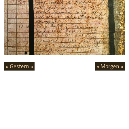
» Gestern «
» Morgen «