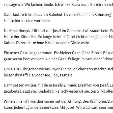
so, sage ich. Wir lachen. Beide. Ich winke Klara nach. Bis ich sie ni
Dann laufe ich los. Los zum Bahnhof. Es ist voll auf dem Bahnsteig. 
Heute bin ich eine von ihnen.
Im Kinderhospiz. Uli sitzt mit Josef im Gemeinschaftsraum beim 
Halte ihn. Küsse ihn. So lange habe ich Josef nicht mehr gespürt. N
Kaffee. Dann erst nehme ich die anderen Gäste wahr.
Ein neuer Gast ist gekommen. Ein kleiner Gast. Ohne Eltern. Er suc
ganz verzaubert von dem kleinen Gast. Er liegt im Arm einer Schwest
Um 10.00 Uhr gehen wir ins Foyer. Die neue Schwester möchte sich u
bieten ihr Kaffee an oder Tee. Tee, sagt sie.
Dann setzen wir uns mit ihr in Josefs Zimmer. Erzählen von Josef. Las
gearbeitet, sagt sie. Kinderkrankenschwester ist sie. Sie wirkt offen
Wir erzählen ihr von den Krisen mit der Atmung. Den Krämpfen. Dav
kann. Jeden Tag anders sein kann. Mit Josef. Wir wachsam sein mü