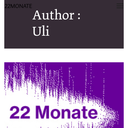
22MONATE
Author :
Uli